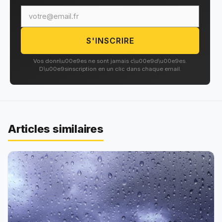
S'INSCRIRE
Adresse email
Vos donn\u00e9es ne sont jamais c\u00e9d\u00e9es.
D\u00e9sinscription en un clic dans chaque email.
Articles similaires