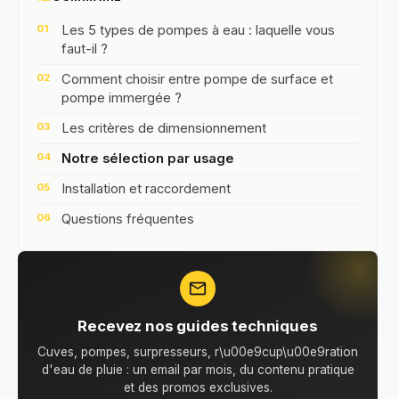
Les 5 types de pompes à eau : laquelle vous
faut-il ?
Comment choisir entre pompe de surface et
pompe immergée ?
Les critères de dimensionnement
Notre sélection par usage
Installation et raccordement
Questions fréquentes
mail_outline
Recevez nos guides techniques
Cuves, pompes, surpresseurs, r\u00e9cup\u00e9ration
d'eau de pluie : un email par mois, du contenu pratique
et des promos exclusives.