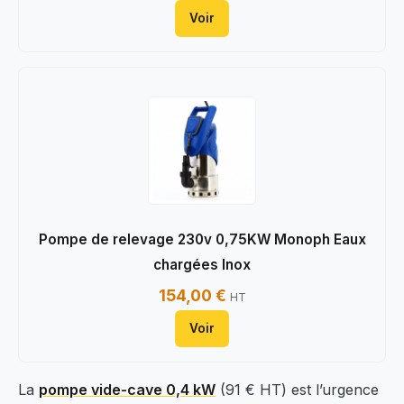
Voir
Pompe de relevage 230v 0,75KW Monoph Eaux
chargées Inox
154,00 €
HT
Voir
La
pompe vide-cave 0,4 kW
(91 € HT) est l’urgence