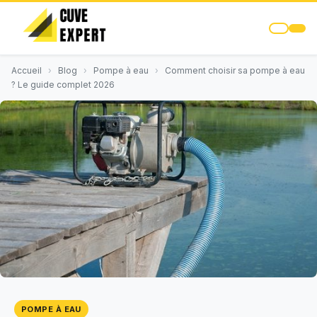
Accueil
›
Blog
›
Pompe à eau
›
Comment choisir sa pompe à eau
? Le guide complet 2026
POMPE À EAU