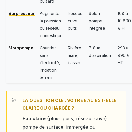
puisard
Surpresseur
Augmenter
Réseau,
Selon
108 à
la pression
cuve,
pompe
10 800
du réseau
puits
intégrée
€ HT
domestique
Motopompe
Chantier
Rivière,
7-8 m
293 à
sans
mare,
d’aspiration
996 €
électricité,
bassin
HT
irrigation
terrain
LA QUESTION CLÉ : VOTRE EAU EST-ELLE
CLAIRE OU CHARGÉE ?
Eau claire
(pluie, puits, réseau, cuve) :
pompe de surface, immergée ou