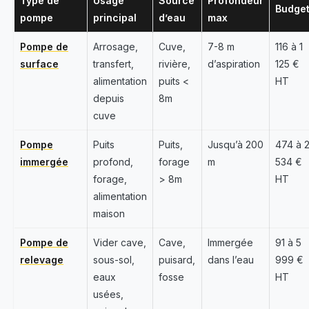
Type de
Usage
Source
Profondeur
Budge
pompe
principal
d’eau
max
Pompe de
Arrosage,
Cuve,
7-8 m
116 à 1
surface
transfert,
rivière,
d’aspiration
125 €
alimentation
puits <
HT
depuis
8m
cuve
Pompe
Puits
Puits,
Jusqu’à 200
474 à 
immergée
profond,
forage
m
534 €
forage,
> 8m
HT
alimentation
maison
Pompe de
Vider cave,
Cave,
Immergée
91 à 5
relevage
sous-sol,
puisard,
dans l’eau
999 €
eaux
fosse
HT
usées,