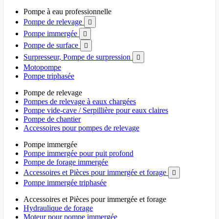
Pompe à eau professionnelle
Pompe de relevage

Pompe immergée

Pompe de surface

Surpresseur, Pompe de surpression

Motopompe
Pompe triphasée
Pompe de relevage
Pompes de relevage à eaux chargées
Pompe vide-cave / Serpillière pour eaux claires
Pompe de chantier
Accessoires pour pompes de relevage
Pompe immergée
Pompe immergée pour puit profond
Pompe de forage immergée
Accessoires et Pièces pour immergée et forage

Pompe immergée triphasée
Accessoires et Pièces pour immergée et forage
Hydraulique de forage
Moteur pour pompe immergée