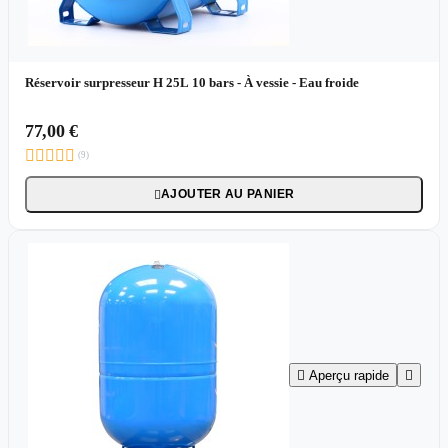
Réservoir surpresseur H 25L 10 bars - À vessie - Eau froide
77,00 €





(9)
AJOUTER AU PANIER


Aperçu rapide
