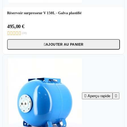
Réservoir surpresseur V 150L - Galva plastifié
495,00 €





(39)
AJOUTER AU PANIER


Aperçu rapide
