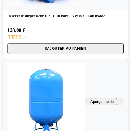
Réservoir surpresseur H 50L 10 bars - À vessie - Eau froide
128,00 €





(20)
AJOUTER AU PANIER


Aperçu rapide
