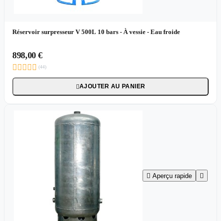
Réservoir surpresseur V 500L 10 bars - À vessie - Eau froide
898,00 €





(44)
AJOUTER AU PANIER


Aperçu rapide
