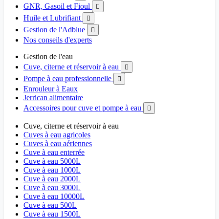
GNR, Gasoil et Fioul

Huile et Lubrifiant

Gestion de l'Adblue

Nos conseils d'experts
Gestion de l'eau
Cuve, citerne et réservoir à eau

Pompe à eau professionnelle

Enrouleur à Eaux
Jerrican alimentaire
Accessoires pour cuve et pompe à eau

Cuve, citerne et réservoir à eau
Cuves à eau agricoles
Cuves à eau aériennes
Cuve à eau enterrée
Cuve à eau 5000L
Cuve à eau 1000L
Cuve à eau 2000L
Cuve à eau 3000L
Cuve à eau 10000L
Cuve à eau 500L
Cuve à eau 1500L