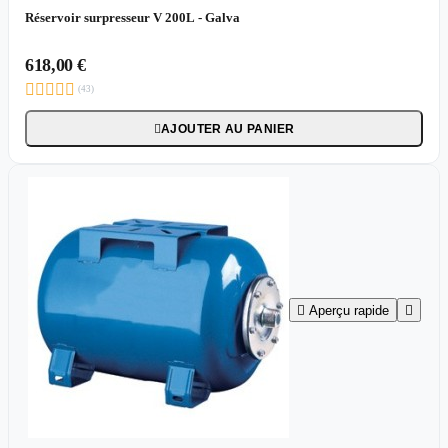
Réservoir surpresseur V 200L - Galva
618,00 €





(43)
AJOUTER AU PANIER


Aperçu rapide
