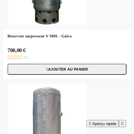
Réservoir surpresseur V 300L - Galva
700,00 €





(22)
AJOUTER AU PANIER


Aperçu rapide
