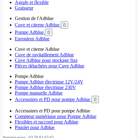
Agrafe et flexible
Graisseur
Gestion de l'Adblue
Cuve et citerne Adblue

Pompe Adblue

Enrouleur Adblue
Cuve et citerne Adblue
Cuve de ravitaillement Adblue
Cuve Adblue pour stockage fixe
Pièces détachées pour Cuve Adblue
Pompe Adblue
Pompe Adblue électrique 12V/24V
Pompe Adblue électrique 230V
Pompe manuelle Adblue
Accessoires et PD pour pompe Adblue

Accessoires et PD pour pompe Adblue
Compteur numérique pour Pompe Adblue
Flexibles et raccord pour Adblue
Pistolet pour Adblue
Appelez-nous : 03 59 61 63 62