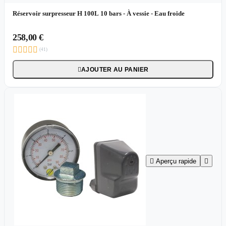
Réservoir surpresseur H 100L 10 bars - À vessie - Eau froide
258,00 €





(41)
AJOUTER AU PANIER


Aperçu rapide
