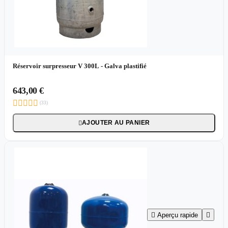
Réservoir surpresseur V 300L - Galva plastifié
643,00 €





(33)
AJOUTER AU PANIER


Aperçu rapide
