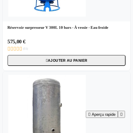
Réservoir surpresseur V 300L 10 bars - À vessie - Eau froide
575,00 €





(11)
AJOUTER AU PANIER


Aperçu rapide
