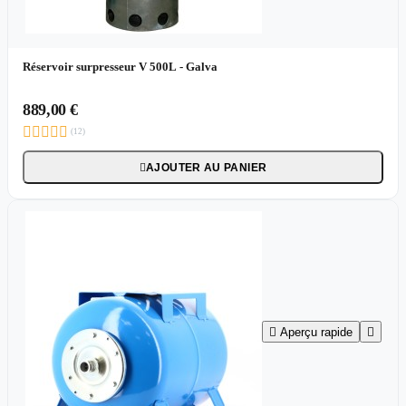
Réservoir surpresseur V 500L - Galva
889,00 €





(12)
AJOUTER AU PANIER


Aperçu rapide
