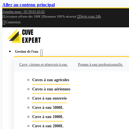
Aller au contenu principal
Appelez-nous : 03 59 61 63 62
Devis sous 24h

Livraison offerte dès 100€
Paiement 100% sécurisé



Connexion
Gestion de l'eau
Cuve, citerne et réservoir à eau
Pompe à eau professionnelle
Cuves à eau agricoles
Cuves à eau aériennes
Cuve à eau enterrée
Cuve à eau 5000L
Cuve à eau 1000L
Cuve à eau 2000L