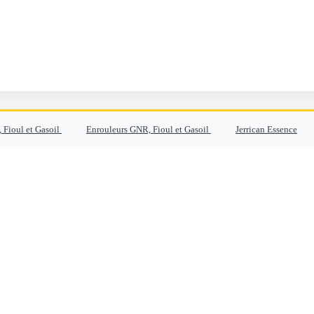
 Fioul et Gasoil
Enrouleurs GNR, Fioul et Gasoil
Jerrican Essence