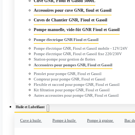
Cuve GNR, Fioul et Gasoil 5000L
Accessoires pour cuve GNR, fioul et Gasoil
Cuves de Chantier GNR, Fioul et Gasoil
Pompe manuelle, vide-fût GNR Fioul et Gasoil
Pompe électrique GNR Fioul et Gasoil
Pompe électrique GNR, Fioul et Gasoil mobile - 12V/24V
Pompe électrique GNR, Fioul et Gasoil fixe 220/230V
Station-pompe pour gestion de flottes
Accessoires pour pompes GNR, Fioul et Gasoil
Pistolet pour pompe GNR, Fioul et Gasoil
Compteur pour pompe GNR, Fioul et Gasoil
Flexible et raccord pour pompe GNR, Fioul et Gasoil
Kit filtration pour pompe GNR, Fioul et Gasoil
Autres accessoires pour pompe GNR, Fioul et Gasoil
Huile et Lubrifiant
Cuve à huile
Pompe à huile
Pompe à graisse
Bac de