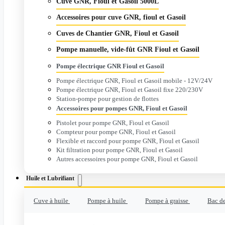
Cuve GNR, Fioul et Gasoil 5000L
Accessoires pour cuve GNR, fioul et Gasoil
Cuves de Chantier GNR, Fioul et Gasoil
Pompe manuelle, vide-fût GNR Fioul et Gasoil
Pompe électrique GNR Fioul et Gasoil
Pompe électrique GNR, Fioul et Gasoil mobile - 12V/24V
Pompe électrique GNR, Fioul et Gasoil fixe 220/230V
Station-pompe pour gestion de flottes
Accessoires pour pompes GNR, Fioul et Gasoil
Pistolet pour pompe GNR, Fioul et Gasoil
Compteur pour pompe GNR, Fioul et Gasoil
Flexible et raccord pour pompe GNR, Fioul et Gasoil
Kit filtration pour pompe GNR, Fioul et Gasoil
Autres accessoires pour pompe GNR, Fioul et Gasoil
Huile et Lubrifiant
Cuve à huile
Pompe à huile
Pompe à graisse
Bac de