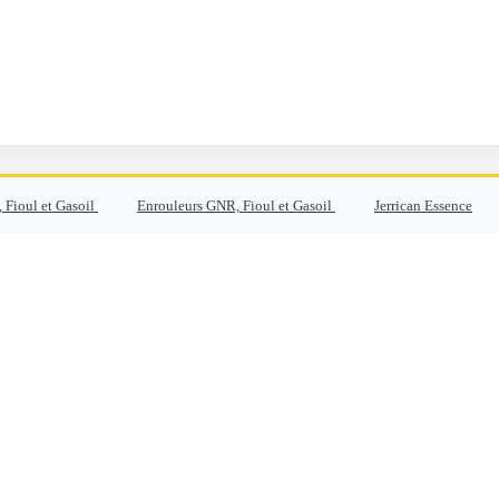
 Fioul et Gasoil
Enrouleurs GNR, Fioul et Gasoil
Jerrican Essence