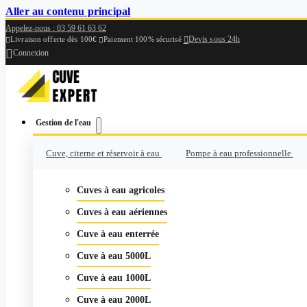
Aller au contenu principal
Appelez-nous : 03 59 61 63 62
Devis sous 24h

Livraison offerte dès 100€
Paiement 100% sécurisé



Connexion
Gestion de l'eau
Cuve, citerne et réservoir à eau
Pompe à eau professionnelle
Cuves à eau agricoles
Cuves à eau aériennes
Cuve à eau enterrée
Cuve à eau 5000L
Cuve à eau 1000L
Cuve à eau 2000L