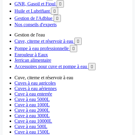
GNR, Gasoil et Fioul

Huile et Lubrifiant

Gestion de l'Adblue

Nos conseils d'experts
Gestion de l'eau
Cuve, citerne et réservoir à eau

Pompe à eau professionnelle

Enrouleur à Eaux
Jerrican alimentaire
Accessoires pour cuve et pompe à eau

Cuve, citerne et réservoir à eau
Cuves à eau agricoles
Cuves à eau aériennes
Cuve à eau enterrée
Cuve à eau 5000L
Cuve à eau 1000L
Cuve à eau 2000L
Cuve à eau 3000L
Cuve à eau 10000L
Cuve à eau 500L
Cuve à eau 1500L