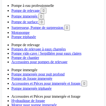
Pompe à eau professionnelle
Pompe de relevage

Pompe immergée

Pompe de surface

Surpresseur, Pompe de surpression

Motopompe
Pompe triphasée
Pompe de relevage
Pompes de relevage à eaux chargées
Pompe vide-cave / Serpillière pour eaux claires
Pompe de chantier
Accessoires pour pompes de relevage
Pompe immergée
Pompe immergée pour puit profond
Pompe de forage immergée
Accessoires et Pièces pour immergée et forage

Pompe immergée triphasée
Accessoires et Pièces pour immergée et forage
Hydraulique de forage
Moteur pour pompe immergée