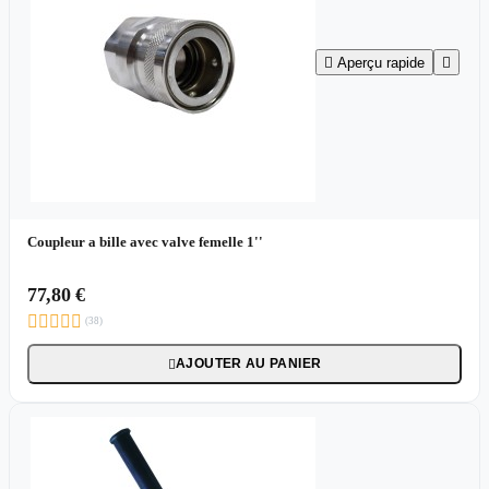

Aperçu rapide

Coupleur a bille avec valve femelle 1''
77,80 €





(38)
AJOUTER AU PANIER
