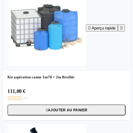

Aperçu rapide

Kit aspiration canne 1m70 + 2m flexible
111,00 €





(17)
AJOUTER AU PANIER
