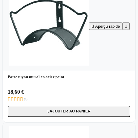

Aperçu rapide

Porte tuyau mural en acier peint
18,60 €





(6)
AJOUTER AU PANIER
