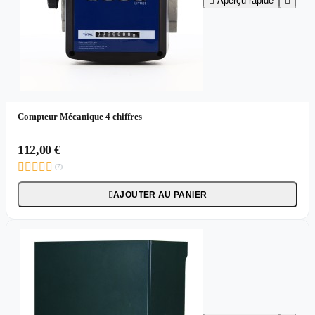

Aperçu rapide

Compteur Mécanique 4 chiffres
112,00 €





(7)
AJOUTER AU PANIER
