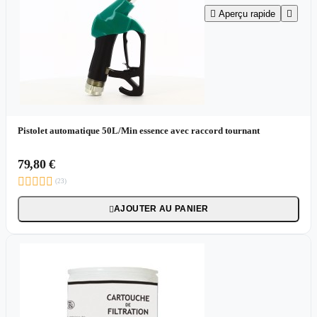

Aperçu rapide

Pistolet automatique 50L/Min essence avec raccord tournant
79,80 €





(23)
AJOUTER AU PANIER
