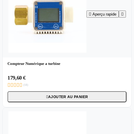

Aperçu rapide

Compteur Numérique a turbine
179,60 €





(18)
AJOUTER AU PANIER
