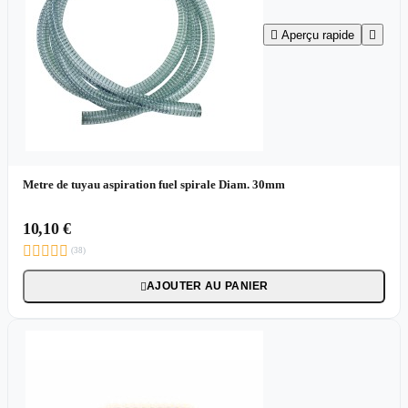

Aperçu rapide

Metre de tuyau aspiration fuel spirale Diam. 30mm
10,10 €





(38)
AJOUTER AU PANIER
