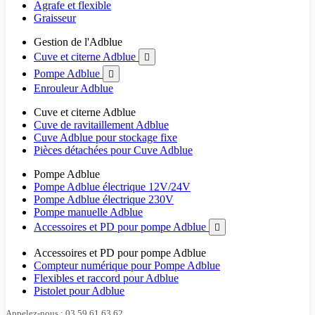
Agrafe et flexible
Graisseur
Gestion de l'Adblue
Cuve et citerne Adblue

Pompe Adblue

Enrouleur Adblue
Cuve et citerne Adblue
Cuve de ravitaillement Adblue
Cuve Adblue pour stockage fixe
Pièces détachées pour Cuve Adblue
Pompe Adblue
Pompe Adblue électrique 12V/24V
Pompe Adblue électrique 230V
Pompe manuelle Adblue
Accessoires et PD pour pompe Adblue

Accessoires et PD pour pompe Adblue
Compteur numérique pour Pompe Adblue
Flexibles et raccord pour Adblue
Pistolet pour Adblue
Appelez-nous : 03 59 61 63 62