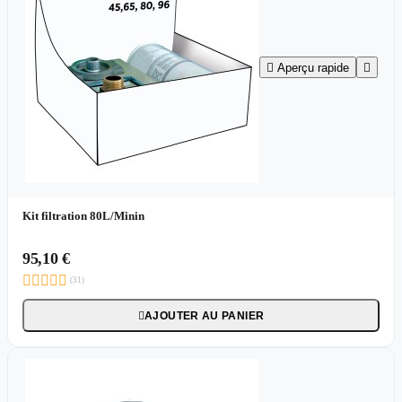

Aperçu rapide

Kit filtration 80L/Minin
95,10 €





(31)
AJOUTER AU PANIER
