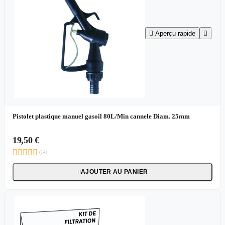

Aperçu rapide

Pistolet plastique manuel gasoil 80L/Min cannele Diam. 25mm
19,50 €





(14)
AJOUTER AU PANIER
