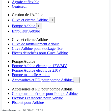
Agrafe et flexible
Graisseur
Gestion de l'Adblue
Cuve et citerne Adblue

Pompe Adblue

Enrouleur Adblue
Cuve et citerne Adblue
Cuve de ravitaillement Adblue
Cuve Adblue pour stockage fixe
Pièces détachées pour Cuve Adblue
Pompe Adblue
Pompe Adblue électrique 12V/24V
Pompe Adblue électrique 230V
Pompe manuelle Adblue
Accessoires et PD pour pompe Adblue

Accessoires et PD pour pompe Adblue
Compteur numérique pour Pompe Adblue
Flexibles et raccord pour Adblue
Pistolet pour Adblue
Appelez-nous : 03 59 61 63 62