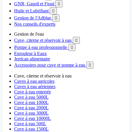
GNR, Gasoil et Fioul

Huile et Lubrifiant

Gestion de l'Adblue

Nos conseils d'experts
Gestion de l'eau
Cuve, citerne et réservoir à eau

Pompe à eau professionnelle

Enrouleur à Eaux
Jerrican alimentaire
Accessoires pour cuve et pompe à eau

Cuve, citerne et réservoir à eau
Cuves à eau agricoles
Cuves à eau aériennes
Cuve à eau enterrée
Cuve à eau 5000L
Cuve à eau 1000L
Cuve à eau 2000L
Cuve à eau 3000L
Cuve à eau 10000L
Cuve à eau 500L
Cuve à eau 1500L