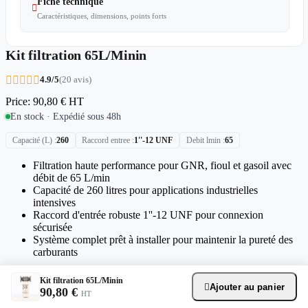
Fiche technique

Caractéristiques, dimensions, points forts
Kit filtration 65L/Minin





4.9/5
(20 avis)
Price:
90,80 €
HT
En stock · Expédié sous 48h
Capacité (L)
260
Raccord entree
1''-12 UNF
Debit lmin
65
Filtration haute performance pour GNR, fioul et gasoil avec
débit de 65 L/min
Capacité de 260 litres pour applications industrielles
intensives
Raccord d'entrée robuste 1''-12 UNF pour connexion
sécurisée
Système complet prêt à installer pour maintenir la pureté des
carburants
Kit filtration 65L/Minin
Ajouter au panier

90,80 €
HT



