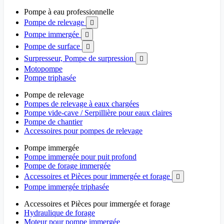
Pompe à eau professionnelle
Pompe de relevage

Pompe immergée

Pompe de surface

Surpresseur, Pompe de surpression

Motopompe
Pompe triphasée
Pompe de relevage
Pompes de relevage à eaux chargées
Pompe vide-cave / Serpillière pour eaux claires
Pompe de chantier
Accessoires pour pompes de relevage
Pompe immergée
Pompe immergée pour puit profond
Pompe de forage immergée
Accessoires et Pièces pour immergée et forage

Pompe immergée triphasée
Accessoires et Pièces pour immergée et forage
Hydraulique de forage
Moteur pour pompe immergée