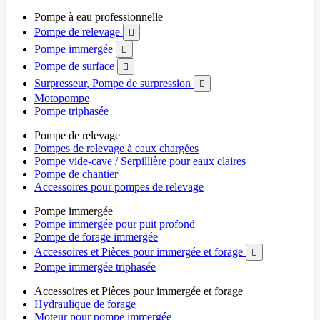
Pompe à eau professionnelle
Pompe de relevage

Pompe immergée

Pompe de surface

Surpresseur, Pompe de surpression

Motopompe
Pompe triphasée
Pompe de relevage
Pompes de relevage à eaux chargées
Pompe vide-cave / Serpillière pour eaux claires
Pompe de chantier
Accessoires pour pompes de relevage
Pompe immergée
Pompe immergée pour puit profond
Pompe de forage immergée
Accessoires et Pièces pour immergée et forage

Pompe immergée triphasée
Accessoires et Pièces pour immergée et forage
Hydraulique de forage
Moteur pour pompe immergée