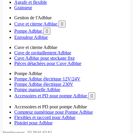
Agrafe et flexible
Graisseur
Gestion de l'Adblue
Cuve et citerne Adblue

Pompe Adblue

Enrouleur Adblue
Cuve et citerne Adblue
Cuve de ravitaillement Adblue
Cuve Adblue pour stockage fixe
Pièces détachées pour Cuve Adblue
Pompe Adblue
Pompe Adblue électrique 12V/24V
Pompe Adblue électrique 230V
Pompe manuelle Adblue
Accessoires et PD pour pompe Adblue

Accessoires et PD pour pompe Adblue
Compteur numérique pour Pompe Adblue
Flexibles et raccord pour Adblue
Pistolet pour Adblue
Appelez-nous : 03 59 61 63 62