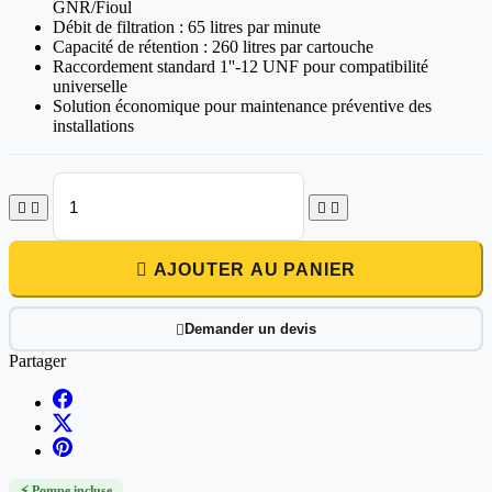
GNR/Fioul
Débit de filtration : 65 litres par minute
Capacité de rétention : 260 litres par cartouche
Raccordement standard 1''-12 UNF pour compatibilité
universelle
Solution économique pour maintenance préventive des
installations





AJOUTER AU PANIER
Demander un devis

Partager
⚡ Pompe incluse