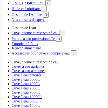
GNR, Gasoil et Fioul

Huile et Lubrifiant

Gestion de l'Adblue

Nos conseils d'experts
Gestion de l'eau
Cuve, citerne et réservoir à eau

Pompe à eau professionnelle

Enrouleur à Eaux
Jerrican alimentaire
Accessoires pour cuve et pompe à eau

Cuve, citerne et réservoir à eau
Cuves à eau agricoles
Cuves à eau aériennes
Cuve à eau enterrée
Cuve à eau 5000L
Cuve à eau 1000L
Cuve à eau 2000L
Cuve à eau 3000L
Cuve à eau 10000L
Cuve à eau 500L
Cuve à eau 1500L