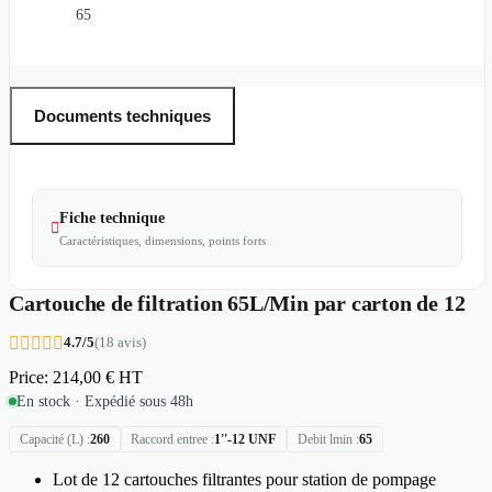
65
Documents techniques
Fiche technique

Caractéristiques, dimensions, points forts
Cartouche de filtration 65L/Min par carton de 12





4.7/5
(18 avis)
Price:
214,00 €
HT
En stock · Expédié sous 48h
Capacité (L)
260
Raccord entree
1''-12 UNF
Debit lmin
65
Lot de 12 cartouches filtrantes pour station de pompage