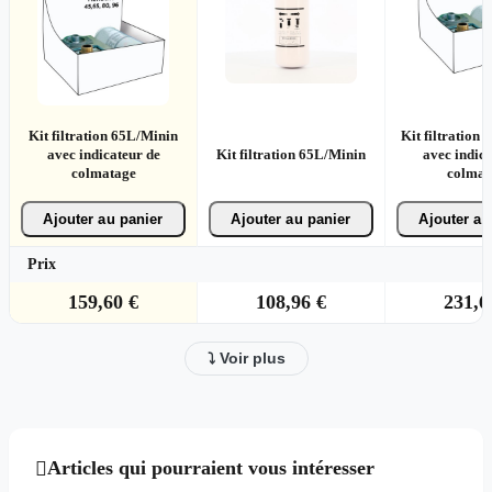
Kit filtration 65L/Minin
Kit filtration
avec indicateur de
Kit filtration 65L/Minin
avec indica
colmatage
colmat
Ajouter au panier
Ajouter au panier
Ajouter au
Prix
159,60 €
108,96 €
231,6
⤵ Voir plus
Articles qui pourraient vous intéresser
