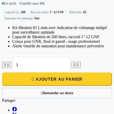
En stock · Expédié sous 48h
Capacité (L)
260
Raccord entree
1''-12 UNF
Debit lmin
65
Indicateur de colmatage
Oui
Kit filtration 65 L/min avec indicateur de colmatage intégré
pour surveillance optimale
Capacité de filtration de 260 litres, raccord 1''-12 UNF
Conçu pour GNR, fioul et gasoil - usage professionnel
Alerte visuelle de saturation pour maintenance préventive





AJOUTER AU PANIER
Demander un devis

Partager