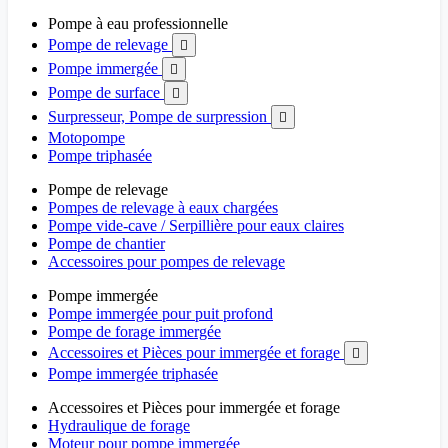
Pompe à eau professionnelle
Pompe de relevage

Pompe immergée

Pompe de surface

Surpresseur, Pompe de surpression

Motopompe
Pompe triphasée
Pompe de relevage
Pompes de relevage à eaux chargées
Pompe vide-cave / Serpillière pour eaux claires
Pompe de chantier
Accessoires pour pompes de relevage
Pompe immergée
Pompe immergée pour puit profond
Pompe de forage immergée
Accessoires et Pièces pour immergée et forage

Pompe immergée triphasée
Accessoires et Pièces pour immergée et forage
Hydraulique de forage
Moteur pour pompe immergée