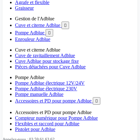
Agrafe et flexible
Graisseur
Gestion de l'Adblue
Cuve et citerne Adblue

Pompe Adblue

Enrouleur Adblue
Cuve et citerne Adblue
Cuve de ravitaillement Adblue
Cuve Adblue pour stockage fixe
Pièces détachées pour Cuve Adblue
Pompe Adblue
Pompe Adblue électrique 12V/24V
Pompe Adblue électrique 230V
Pompe manuelle Adblue
Accessoires et PD pour pompe Adblue

Accessoires et PD pour pompe Adblue
Compteur numérique pour Pompe Adblue
Flexibles et raccord pour Adblue
Pistolet pour Adblue
Appelez-nous : 03 59 61 63 62