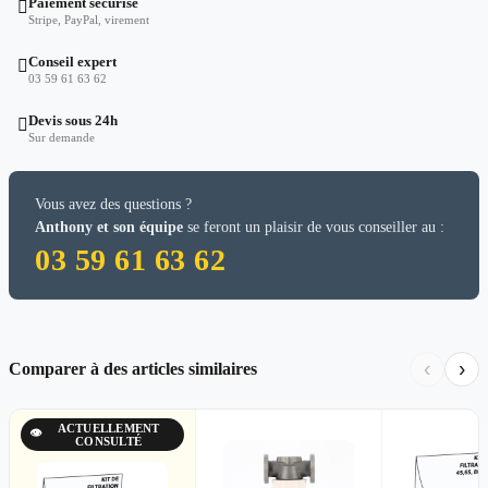
Paiement sécurisé

Stripe, PayPal, virement
Conseil expert

03 59 61 63 62
Devis sous 24h

Sur demande
Vous avez des questions ?
Anthony et son équipe
se feront un plaisir de vous conseiller au :
03 59 61 63 62
‹
›
Comparer à des articles similaires
ACTUELLEMENT
👁
CONSULTÉ