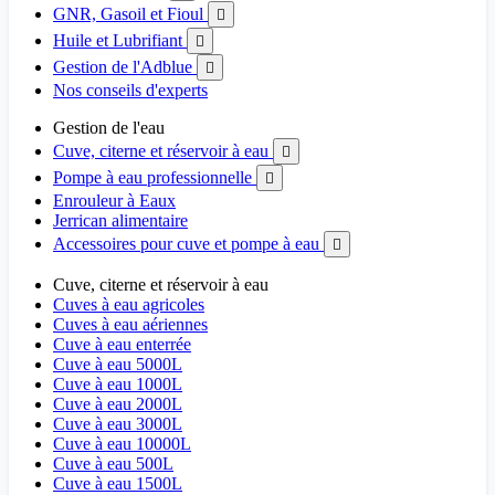
GNR, Gasoil et Fioul

Huile et Lubrifiant

Gestion de l'Adblue

Nos conseils d'experts
Gestion de l'eau
Cuve, citerne et réservoir à eau

Pompe à eau professionnelle

Enrouleur à Eaux
Jerrican alimentaire
Accessoires pour cuve et pompe à eau

Cuve, citerne et réservoir à eau
Cuves à eau agricoles
Cuves à eau aériennes
Cuve à eau enterrée
Cuve à eau 5000L
Cuve à eau 1000L
Cuve à eau 2000L
Cuve à eau 3000L
Cuve à eau 10000L
Cuve à eau 500L
Cuve à eau 1500L