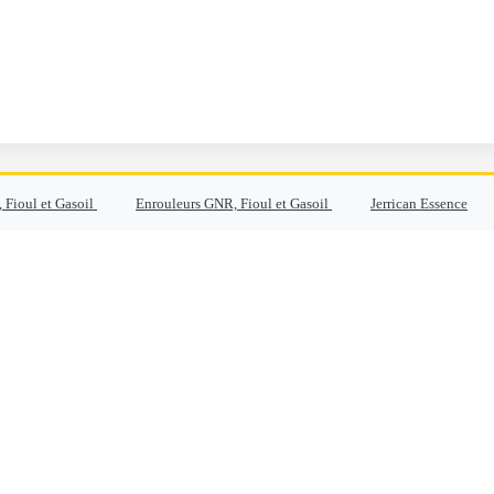
 Fioul et Gasoil
Enrouleurs GNR, Fioul et Gasoil
Jerrican Essence