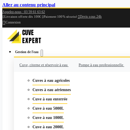
Aller au contenu principal
Appelez-nous : 03 59 61 63 62
Devis sous 24h

Livraison offerte dès 100€
Paiement 100% sécurisé



Connexion
Gestion de l'eau
Cuve, citerne et réservoir à eau
Pompe à eau professionnelle
Cuves à eau agricoles
Cuves à eau aériennes
Cuve à eau enterrée
Cuve à eau 5000L
Cuve à eau 1000L
Cuve à eau 2000L