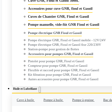
Cuve GNR, Fioul et Gasoil 5000L
Accessoires pour cuve GNR, fioul et Gasoil
Cuves de Chantier GNR, Fioul et Gasoil
Pompe manuelle, vide-fût GNR Fioul et Gasoil
Pompe électrique GNR Fioul et Gasoil
Pompe électrique GNR, Fioul et Gasoil mobile - 12V/24V
Pompe électrique GNR, Fioul et Gasoil fixe 220/230V
Station-pompe pour gestion de flottes
Accessoires pour pompes GNR, Fioul et Gasoil
Pistolet pour pompe GNR, Fioul et Gasoil
Compteur pour pompe GNR, Fioul et Gasoil
Flexible et raccord pour pompe GNR, Fioul et Gasoil
Kit filtration pour pompe GNR, Fioul et Gasoil
Autres accessoires pour pompe GNR, Fioul et Gasoil
Huile et Lubrifiant
Cuve à huile
Pompe à huile
Pompe à graisse
Bac de