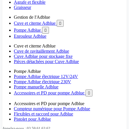
Agrafe et flexible
Graisseur
Gestion de l'Adblue
Cuve et citerne Adblue

Pompe Adblue

Enrouleur Adblue
Cuve et citerne Adblue
Cuve de ravitaillement Adblue
Cuve Adblue pour stockage fixe
Pièces détachées pour Cuve Adblue
Pompe Adblue
Pompe Adblue électrique 12V/24V
Pompe Adblue électrique 230V
Pompe manuelle Adblue
Accessoires et PD pour pompe Adblue

Accessoires et PD pour pompe Adblue
Compteur numérique pour Pompe Adblue
Flexibles et raccord pour Adblue
Pistolet pour Adblue
Appelez-nous : 03 59 61 63 62