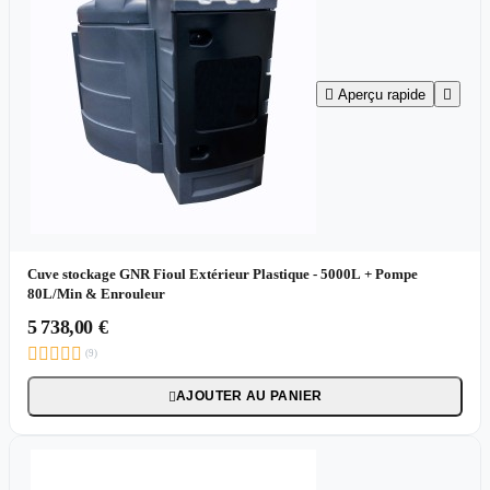

Aperçu rapide

Cuve stockage GNR Fioul Extérieur Plastique - 5000L + Pompe
80L/Min & Enrouleur
5 738,00 €





(9)
AJOUTER AU PANIER
