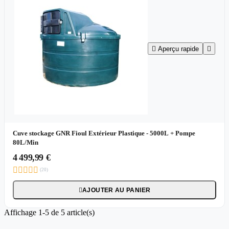

Aperçu rapide

Cuve stockage GNR Fioul Extérieur Plastique - 5000L + Pompe
80L/Min
4 499,99 €





(20)
AJOUTER AU PANIER

Affichage 1-5 de 5 article(s)