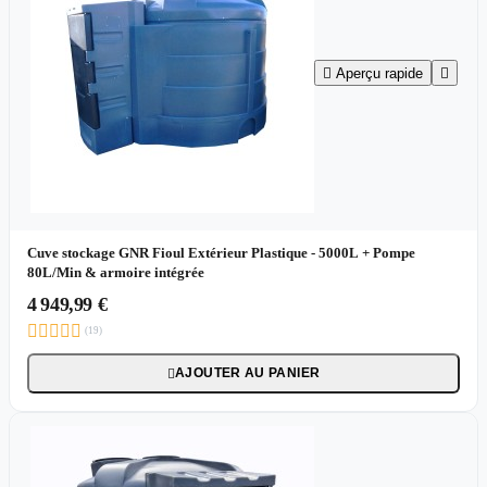

Aperçu rapide

Cuve stockage GNR Fioul Extérieur Plastique - 5000L + Pompe
80L/Min & armoire intégrée
4 949,99 €





(19)
AJOUTER AU PANIER
