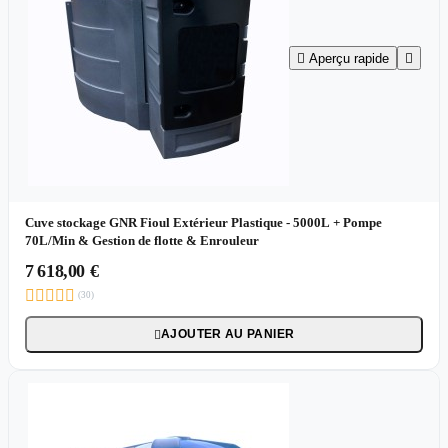

Aperçu rapide

Cuve stockage GNR Fioul Extérieur Plastique - 5000L + Pompe
70L/Min & Gestion de flotte & Enrouleur
7 618,00 €





(30)
AJOUTER AU PANIER
