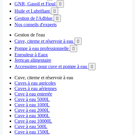
GNR, Gasoil et Fioul

Huile et Lubrifiant

Gestion de l'Adblue

Nos conseils d'experts
Gestion de l'eau
Cuve, citerne et réservoir à eau

Pompe à eau professionnelle

Enrouleur à Eaux
Jerrican alimentaire
Accessoires pour cuve et pompe à eau

Cuve, citerne et réservoir à eau
Cuves à eau agricoles
Cuves à eau aériennes
Cuve à eau enterrée
Cuve à eau 5000L
Cuve à eau 1000L
Cuve à eau 2000L
Cuve à eau 3000L
Cuve à eau 10000L
Cuve à eau 500L
Cuve à eau 1500L