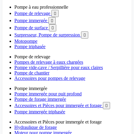
Pompe à eau professionnelle
Pompe de relevage

Pompe immergée

Pompe de surface

Surpresseur, Pompe de surpression

Motopompe
Pompe triphasée
Pompe de relevage
Pompes de relevage à eaux chargées
Pompe vide-cave / Serpillière pour eaux claires
Pompe de chantier
Accessoires pour pompes de relevage
Pompe immergée
Pompe immergée pour puit profond
Pompe de forage immergée
Accessoires et Pièces pour immergée et forage

Pompe immergée triphasée
Accessoires et Pièces pour immergée et forage
Hydraulique de forage
Moteur pour pompe immergée