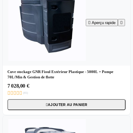

Aperçu rapide

Cuve stockage GNR Fioul Extérieur Plastique - 5000L + Pompe
70L/Min & Gestion de flotte
7 028,00 €





(41)
AJOUTER AU PANIER
