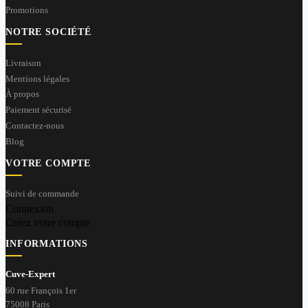
Promotions
NOTRE SOCIÉTÉ
Livraison
Mentions légales
À propos
Paiement sécurisé
Contactez-nous
Blog
VOTRE COMPTE
Suivi de commande
Connexion
Créez votre compte
INFORMATIONS
Cuve-Expert
60 rue François 1er
75008 Paris