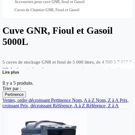
Accessoires pour cuve GNR, fioul et Gasoil
Cuves de Chantier GNR, Fioul et Gasoil
Cuve GNR, Fioul et Gasoil
5000L
5 cuves de stockage GNR et fioul de 5 000 litres, de 4 500 à 7 618 €
HT. Le format réservé aux gros consommateurs : entreprises de
Lire plus
transport, coopératives agricoles et bases logistiques.
Il y a 5 produits.
Besoin d'un devis ou d'un conseil technique ? Appelez le 03 59 61
Trier par :
Pertinence
63 62 ou
demandez un devis sous 24h
.
Ventes, ordre décroissant
Pertinence
Nom, A à Z
Nom, Z à A
Prix,
croissant
Prix, décroissant
Référence, A à Z
Référence, Z à A