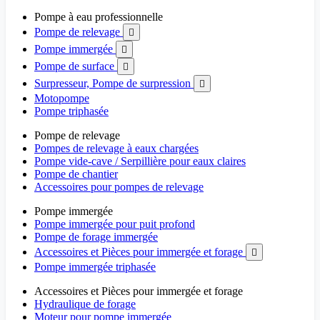
Pompe à eau professionnelle
Pompe de relevage

Pompe immergée

Pompe de surface

Surpresseur, Pompe de surpression

Motopompe
Pompe triphasée
Pompe de relevage
Pompes de relevage à eaux chargées
Pompe vide-cave / Serpillière pour eaux claires
Pompe de chantier
Accessoires pour pompes de relevage
Pompe immergée
Pompe immergée pour puit profond
Pompe de forage immergée
Accessoires et Pièces pour immergée et forage

Pompe immergée triphasée
Accessoires et Pièces pour immergée et forage
Hydraulique de forage
Moteur pour pompe immergée