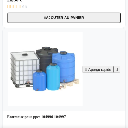





(31)
AJOUTER AU PANIER


Aperçu rapide

Entretoise pour ppes 104996 104997