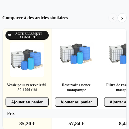
‹
›
Comparer à des articles similaires
ACTUELLEMENT
👁
CONSULTÉ
Vessie pour reservoir 60-
Reservoir essence
Filtre de rese
80-100l elbi
motopompe
motopo
Ajouter au panier
Ajouter au panier
Ajouter au
Prix
85,20 €
57,84 €
8,40