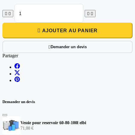





AJOUTER AU PANIER
Demander un devis

Partager
Demander un devis
Vessie pour reservoir 60-80-100l elbi
71,00 €