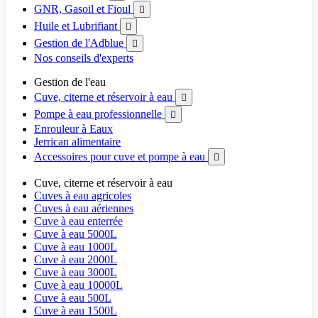
GNR, Gasoil et Fioul

Huile et Lubrifiant

Gestion de l'Adblue

Nos conseils d'experts
Gestion de l'eau
Cuve, citerne et réservoir à eau

Pompe à eau professionnelle

Enrouleur à Eaux
Jerrican alimentaire
Accessoires pour cuve et pompe à eau

Cuve, citerne et réservoir à eau
Cuves à eau agricoles
Cuves à eau aériennes
Cuve à eau enterrée
Cuve à eau 5000L
Cuve à eau 1000L
Cuve à eau 2000L
Cuve à eau 3000L
Cuve à eau 10000L
Cuve à eau 500L
Cuve à eau 1500L