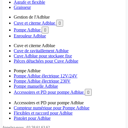
Agrafe et flexible
Graisseur
Gestion de l'Adblue
Cuve et citerne Adblue

Pompe Adblue

Enrouleur Adblue
Cuve et citerne Adblue
Cuve de ravitaillement Adblue
Cuve Adblue pour stockage fixe
Pièces détachées pour Cuve Adblue
Pompe Adblue
Pompe Adblue électrique 12V/24V
Pompe Adblue électrique 230V
Pompe manuelle Adblue
Accessoires et PD pour pompe Adblue

Accessoires et PD pour pompe Adblue
Compteur numérique pour Pompe Adblue
Flexibles et raccord pour Adblue
Pistolet pour Adblue
Appelez-nous : 03 59 61 63 62