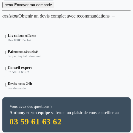
send
Envoyer ma demande
assistant
Obtenir un devis complet avec recommandations →
Livraison offerte

Dès 100€ d'achat
Paiement sécurisé

Stripe, PayPal, virement
Conseil expert

03 59 61 63 62
Devis sous 24h

Sur demande
Vous avez des questions ?
Anthony et son équipe
se feront un plaisir de vous conseiller au :
03 59 61 63 62