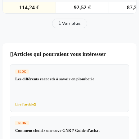
114,24 €
92,52 €
87,36
⤵ Voir plus
Articles qui pourraient vous intéresser

BLOG
Les différents raccords à savoir en plomberie
Lire l'article

BLOG
Comment choisir une cuve GNR ? Guide d’achat