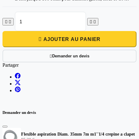





AJOUTER AU PANIER
Demander un devis

Partager
Demander un devis
Flexible aspiration Diam. 35mm 7m m1''1/4 crepine a clapet