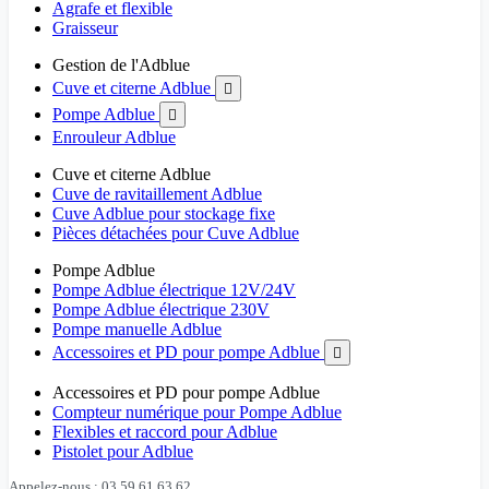
Agrafe et flexible
Graisseur
Gestion de l'Adblue
Cuve et citerne Adblue

Pompe Adblue

Enrouleur Adblue
Cuve et citerne Adblue
Cuve de ravitaillement Adblue
Cuve Adblue pour stockage fixe
Pièces détachées pour Cuve Adblue
Pompe Adblue
Pompe Adblue électrique 12V/24V
Pompe Adblue électrique 230V
Pompe manuelle Adblue
Accessoires et PD pour pompe Adblue

Accessoires et PD pour pompe Adblue
Compteur numérique pour Pompe Adblue
Flexibles et raccord pour Adblue
Pistolet pour Adblue
Appelez-nous : 03 59 61 63 62