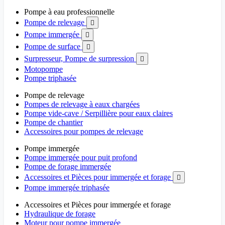
Pompe à eau professionnelle
Pompe de relevage

Pompe immergée

Pompe de surface

Surpresseur, Pompe de surpression

Motopompe
Pompe triphasée
Pompe de relevage
Pompes de relevage à eaux chargées
Pompe vide-cave / Serpillière pour eaux claires
Pompe de chantier
Accessoires pour pompes de relevage
Pompe immergée
Pompe immergée pour puit profond
Pompe de forage immergée
Accessoires et Pièces pour immergée et forage

Pompe immergée triphasée
Accessoires et Pièces pour immergée et forage
Hydraulique de forage
Moteur pour pompe immergée