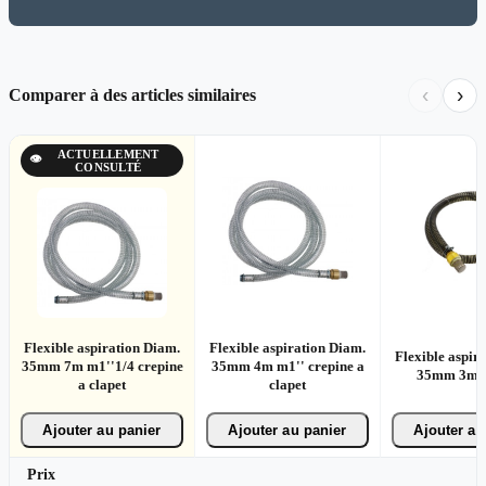
‹
›
Comparer à des articles similaires
ACTUELLEMENT
👁
CONSULTÉ
Flexible aspiration Diam.
Flexible aspiration Diam.
Flexible aspir
35mm 7m m1''1/4 crepine
35mm 4m m1'' crepine a
35mm 3m m
a clapet
clapet
Ajouter au panier
Ajouter au panier
Ajouter au
Prix