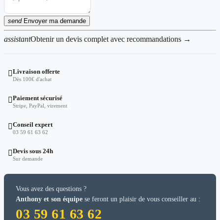
send
Envoyer ma demande
assistant
Obtenir un devis complet avec recommandations →
Livraison offerte

Dès 100€ d'achat
Paiement sécurisé

Stripe, PayPal, virement
Conseil expert

03 59 61 63 62
Devis sous 24h

Sur demande
Vous avez des questions ?
Anthony et son équipe
se feront un plaisir de vous conseiller au :
03 59 61 63 62