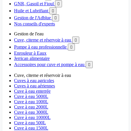
GNR, Gasoil et Fioul

Huile et Lubrifiant

Gestion de l'Adblue

Nos conseils d'experts
Gestion de l'eau
Cuve, citerne et réservoir à eau

Pompe à eau professionnelle

Enrouleur à Eaux
Jerrican alimentaire
Accessoires pour cuve et pompe à eau

Cuve, citerne et réservoir à eau
Cuves à eau agricoles
Cuves à eau aériennes
Cuve à eau enterrée
Cuve à eau 5000L
Cuve à eau 1000L
Cuve à eau 2000L
Cuve à eau 3000L
Cuve à eau 10000L
Cuve à eau 500L
Cuve à eau 1500L