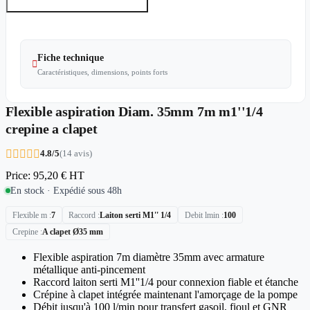
Fiche technique

Caractéristiques, dimensions, points forts
Flexible aspiration Diam. 35mm 7m m1''1/4
crepine a clapet





4.8/5
(14 avis)
Price:
95,20 €
HT
En stock · Expédié sous 48h
Flexible m
7
Raccord
Laiton serti M1'' 1/4
Debit lmin
100
Crepine
A clapet Ø35 mm
Flexible aspiration 7m diamètre 35mm avec armature
métallique anti-pincement
Raccord laiton serti M1''1/4 pour connexion fiable et étanche
Crépine à clapet intégrée maintenant l'amorçage de la pompe
Débit jusqu'à 100 l/min pour transfert gasoil, fioul et GNR