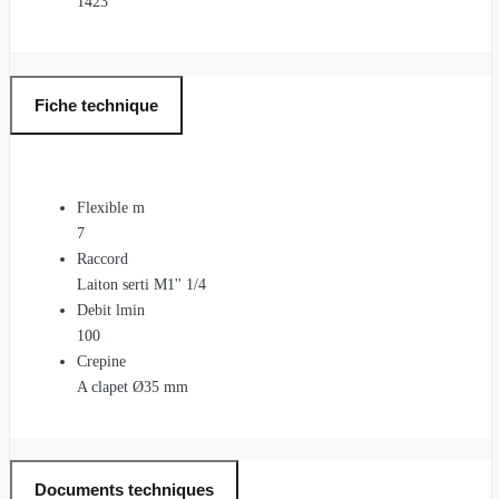
1423
Fiche technique
Flexible m
7
Raccord
Laiton serti M1'' 1/4
Debit lmin
100
Crepine
A clapet Ø35 mm
Documents techniques