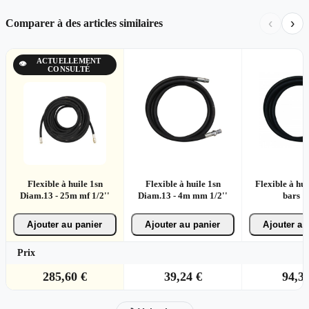
‹
›
Comparer à des articles similaires
ACTUELLEMENT
👁
CONSULTÉ
Flexible à huile 1sn
Flexible à huile 1sn
Flexible à hui
Diam.13 - 25m mf 1/2''
Diam.13 - 4m mm 1/2''
bars 
Ajouter au panier
Ajouter au panier
Ajouter au
Prix
285,60 €
39,24 €
94,32