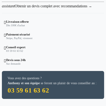
assistant
Obtenir un devis complet avec recommandations →
Livraison offerte

Dès 100€ d'achat
Paiement sécurisé

Stripe, PayPal, virement
Conseil expert

03 59 61 63 62
Devis sous 24h

Sur demande
Vous avez des questions ?
Anthony et son équipe
se feront un plaisir de vous conseiller au :
03 59 61 63 62