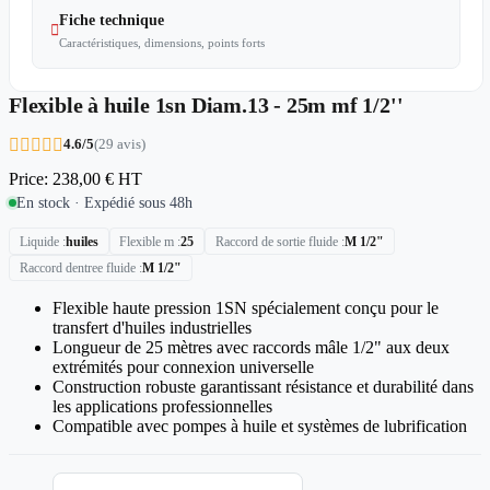
Fiche technique

Caractéristiques, dimensions, points forts
Flexible à huile 1sn Diam.13 - 25m mf 1/2''





4.6/5
(29 avis)
Price:
238,00 €
HT
En stock · Expédié sous 48h
Liquide
huiles
Flexible m
25
Raccord de sortie fluide
M 1/2"
Raccord dentree fluide
M 1/2"
Flexible haute pression 1SN spécialement conçu pour le
transfert d'huiles industrielles
Longueur de 25 mètres avec raccords mâle 1/2" aux deux
extrémités pour connexion universelle
Construction robuste garantissant résistance et durabilité dans
les applications professionnelles
Compatible avec pompes à huile et systèmes de lubrification