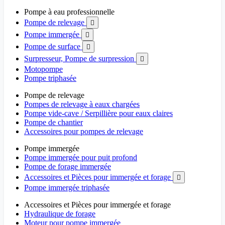
Pompe à eau professionnelle
Pompe de relevage

Pompe immergée

Pompe de surface

Surpresseur, Pompe de surpression

Motopompe
Pompe triphasée
Pompe de relevage
Pompes de relevage à eaux chargées
Pompe vide-cave / Serpillière pour eaux claires
Pompe de chantier
Accessoires pour pompes de relevage
Pompe immergée
Pompe immergée pour puit profond
Pompe de forage immergée
Accessoires et Pièces pour immergée et forage

Pompe immergée triphasée
Accessoires et Pièces pour immergée et forage
Hydraulique de forage
Moteur pour pompe immergée