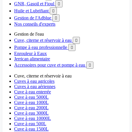
GNR, Gasoil et Fioul

Huile et Lubrifiant

Gestion de l'Adblue

Nos conseils d'experts
Gestion de l'eau
Cuve, citerne et réservoir à eau

Pompe à eau professionnelle

Enrouleur à Eaux
Jerrican alimentaire
Accessoires pour cuve et pompe à eau

Cuve, citerne et réservoir à eau
Cuves à eau agricoles
Cuves à eau aériennes
Cuve à eau enterrée
Cuve à eau 5000L
Cuve à eau 1000L
Cuve à eau 2000L
Cuve à eau 3000L
Cuve à eau 10000L
Cuve à eau 500L
Cuve à eau 1500L