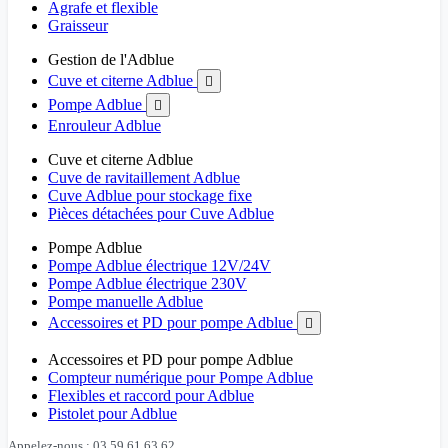
Agrafe et flexible
Graisseur
Gestion de l'Adblue
Cuve et citerne Adblue

Pompe Adblue

Enrouleur Adblue
Cuve et citerne Adblue
Cuve de ravitaillement Adblue
Cuve Adblue pour stockage fixe
Pièces détachées pour Cuve Adblue
Pompe Adblue
Pompe Adblue électrique 12V/24V
Pompe Adblue électrique 230V
Pompe manuelle Adblue
Accessoires et PD pour pompe Adblue

Accessoires et PD pour pompe Adblue
Compteur numérique pour Pompe Adblue
Flexibles et raccord pour Adblue
Pistolet pour Adblue
Appelez-nous : 03 59 61 63 62