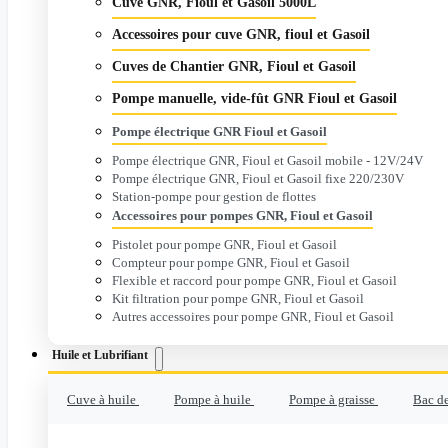
Cuve GNR, Fioul et Gasoil 5000L
Accessoires pour cuve GNR, fioul et Gasoil
Cuves de Chantier GNR, Fioul et Gasoil
Pompe manuelle, vide-fût GNR Fioul et Gasoil
Pompe électrique GNR Fioul et Gasoil
Pompe électrique GNR, Fioul et Gasoil mobile - 12V/24V
Pompe électrique GNR, Fioul et Gasoil fixe 220/230V
Station-pompe pour gestion de flottes
Accessoires pour pompes GNR, Fioul et Gasoil
Pistolet pour pompe GNR, Fioul et Gasoil
Compteur pour pompe GNR, Fioul et Gasoil
Flexible et raccord pour pompe GNR, Fioul et Gasoil
Kit filtration pour pompe GNR, Fioul et Gasoil
Autres accessoires pour pompe GNR, Fioul et Gasoil
Huile et Lubrifiant
Cuve à huile
Pompe à huile
Pompe à graisse
Bac de