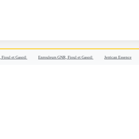
 Fioul et Gasoil
Enrouleurs GNR, Fioul et Gasoil
Jerrican Essence