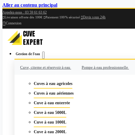
Aller au contenu principal
Appelez-nous : 03 59 61 63 62
Devis sous 24h

Livraison offerte dès 100€
Paiement 100% sécurisé



Connexion
Gestion de l'eau
Cuve, citerne et réservoir à eau
Pompe à eau professionnelle
Cuves à eau agricoles
Cuves à eau aériennes
Cuve à eau enterrée
Cuve à eau 5000L
Cuve à eau 1000L
Cuve à eau 2000L