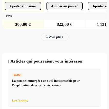
Ajouter au panier
Ajouter au panier
Ajouter au
Prix
300,00 €
822,00 €
1 131,
⤵ Voir plus
Articles qui pourraient vous intéresser

BLOG
La pompe immergée : un outil indispensable pour
l’exploitation des eaux souterraines
Lire l'article
