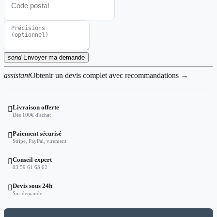
send
Envoyer ma demande
assistant
Obtenir un devis complet avec recommandations →
Livraison offerte

Dès 100€ d'achat
Paiement sécurisé

Stripe, PayPal, virement
Conseil expert

03 59 61 63 62
Devis sous 24h

Sur demande