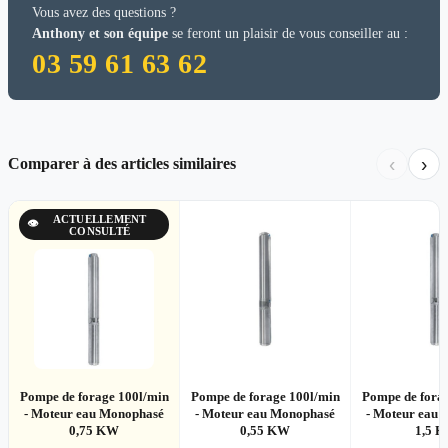
Vous avez des questions ?
Anthony et son équipe
se feront un plaisir de vous conseiller au :
03 59 61 63 62
‹
›
Comparer à des articles similaires
ACTUELLEMENT
👁
CONSULTÉ
Pompe de forage 100l/min
Pompe de forage 100l/min
Pompe de fora
- Moteur eau Monophasé
- Moteur eau Monophasé
- Moteur eau
0,75 KW
0,55 KW
1,5 