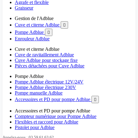
Agrafe et flexible
Graisseur
Gestion de l'Adblue
Cuve et citerne Adblue

Pompe Adblue

Enrouleur Adblue
Cuve et citerne Adblue
Cuve de ravitaillement Adblue
Cuve Adblue pour stockage fixe
Pièces détachées pour Cuve Adblue
Pompe Adblue
Pompe Adblue électrique 12V/24V
Pompe Adblue électrique 230V
Pompe manuelle Adblue
Accessoires et PD pour pompe Adblue

Accessoires et PD pour pompe Adblue
Compteur numérique pour Pompe Adblue
Flexibles et raccord pour Adblue
Pistolet pour Adblue
Appelez-nous : 03 59 61 63 62