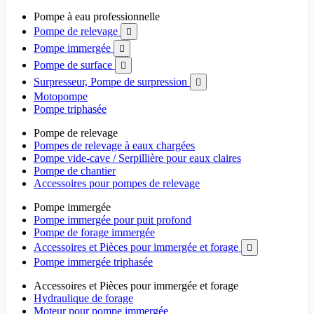
Pompe à eau professionnelle
Pompe de relevage

Pompe immergée

Pompe de surface

Surpresseur, Pompe de surpression

Motopompe
Pompe triphasée
Pompe de relevage
Pompes de relevage à eaux chargées
Pompe vide-cave / Serpillière pour eaux claires
Pompe de chantier
Accessoires pour pompes de relevage
Pompe immergée
Pompe immergée pour puit profond
Pompe de forage immergée
Accessoires et Pièces pour immergée et forage

Pompe immergée triphasée
Accessoires et Pièces pour immergée et forage
Hydraulique de forage
Moteur pour pompe immergée