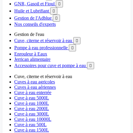
GNR, Gasoil et Fioul

Huile et Lubrifiant

Gestion de l'Adblue

Nos conseils d'experts
Gestion de l'eau
Cuve, citerne et réservoir à eau

Pompe à eau professionnelle

Enrouleur à Eaux
Jerrican alimentaire
Accessoires pour cuve et pompe à eau

Cuve, citerne et réservoir à eau
Cuves à eau agricoles
Cuves à eau aériennes
Cuve à eau enterrée
Cuve à eau 5000L
Cuve à eau 1000L
Cuve à eau 2000L
Cuve à eau 3000L
Cuve à eau 10000L
Cuve à eau 500L
Cuve à eau 1500L