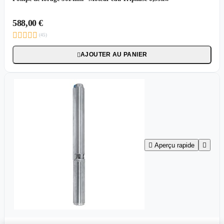
588,00 €





(45)
AJOUTER AU PANIER


Aperçu rapide
