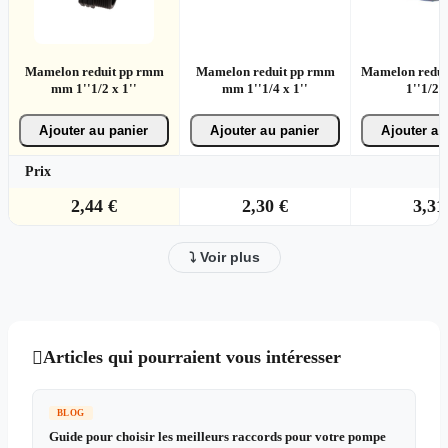
Mamelon reduit pp rmm
Mamelon reduit pp rmm
Mamelon redui
mm 1''1/2 x 1''
mm 1''1/4 x 1''
1''1/2 x
Ajouter au panier
Ajouter au panier
Ajouter au
Prix
2,44 €
2,30 €
3,31
⤵ Voir plus
Articles qui pourraient vous intéresser

BLOG
Guide pour choisir les meilleurs raccords pour votre pompe