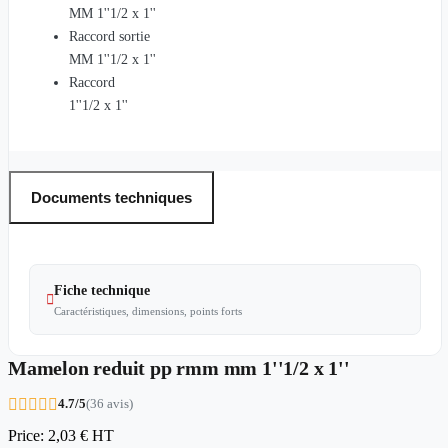
MM 1''1/2 x 1''
Raccord sortie
MM 1''1/2 x 1''
Raccord
1''1/2 x 1''
Documents techniques
Fiche technique

Caractéristiques, dimensions, points forts
Mamelon reduit pp rmm mm 1''1/2 x 1''





4.7/5
(36 avis)
Price:
2,03 €
HT