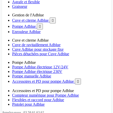
Agrafe et flexible
Graisseur
Gestion de l'Adblue
Cuve et citerne Adblue

Pompe Adblue

Enrouleur Adblue
Cuve et citerne Adblue
Cuve de ravitaillement Adblue
Cuve Adblue pour stockage fixe
Pièces détachées pour Cuve Adblue
Pompe Adblue
Pompe Adblue électrique 12V/24V
Pompe Adblue électrique 230V
Pompe manuelle Adblue
Accessoires et PD pour pompe Adblue

Accessoires et PD pour pompe Adblue
Compteur numérique pour Pompe Adblue
Flexibles et raccord pour Adblue
Pistolet pour Adblue
Appelez-nous : 03 59 61 63 62