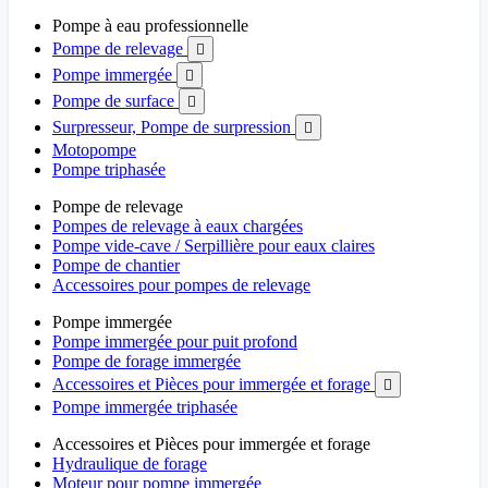
Pompe à eau professionnelle
Pompe de relevage

Pompe immergée

Pompe de surface

Surpresseur, Pompe de surpression

Motopompe
Pompe triphasée
Pompe de relevage
Pompes de relevage à eaux chargées
Pompe vide-cave / Serpillière pour eaux claires
Pompe de chantier
Accessoires pour pompes de relevage
Pompe immergée
Pompe immergée pour puit profond
Pompe de forage immergée
Accessoires et Pièces pour immergée et forage

Pompe immergée triphasée
Accessoires et Pièces pour immergée et forage
Hydraulique de forage
Moteur pour pompe immergée