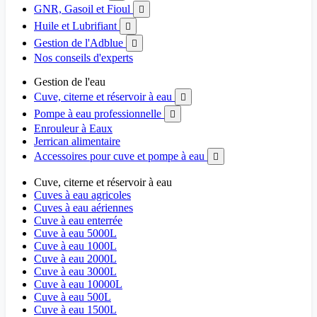
GNR, Gasoil et Fioul

Huile et Lubrifiant

Gestion de l'Adblue

Nos conseils d'experts
Gestion de l'eau
Cuve, citerne et réservoir à eau

Pompe à eau professionnelle

Enrouleur à Eaux
Jerrican alimentaire
Accessoires pour cuve et pompe à eau

Cuve, citerne et réservoir à eau
Cuves à eau agricoles
Cuves à eau aériennes
Cuve à eau enterrée
Cuve à eau 5000L
Cuve à eau 1000L
Cuve à eau 2000L
Cuve à eau 3000L
Cuve à eau 10000L
Cuve à eau 500L
Cuve à eau 1500L