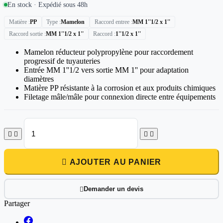
En stock · Expédié sous 48h
Matière
PP
Type
Mamelon
Raccord entree
MM 1''1/2 x 1''
Raccord sortie
MM 1''1/2 x 1''
Raccord
1''1/2 x 1''
Mamelon réducteur polypropylène pour raccordement
progressif de tuyauteries
Entrée MM 1''1/2 vers sortie MM 1'' pour adaptation
diamètres
Matière PP résistante à la corrosion et aux produits chimiques
Filetage mâle/mâle pour connexion directe entre équipements





AJOUTER AU PANIER
Demander un devis

Partager