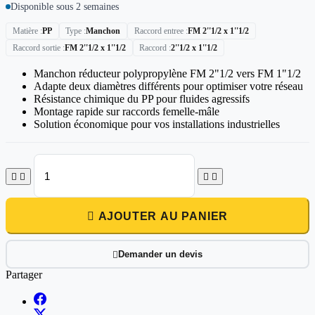
Disponible sous 2 semaines
Matière
PP
Type
Manchon
Raccord entree
FM 2''1/2 x 1''1/2
Raccord sortie
FM 2''1/2 x 1''1/2
Raccord
2''1/2 x 1''1/2
Manchon réducteur polypropylène FM 2"1/2 vers FM 1"1/2
Adapte deux diamètres différents pour optimiser votre réseau
Résistance chimique du PP pour fluides agressifs
Montage rapide sur raccords femelle-mâle
Solution économique pour vos installations industrielles





AJOUTER AU PANIER
Demander un devis

Partager