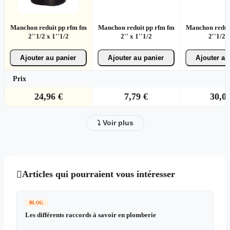
Manchon reduit pp rfm fm
Manchon reduit pp rfm fm
Manchon redui
2''1/2 x 1''1/2
2'' x 1''1/2
2''1/2 x
Ajouter au panier
Ajouter au panier
Ajouter au
Prix
24,96 €
7,79 €
30,00
⤵ Voir plus
Articles qui pourraient vous intéresser

BLOG
Les différents raccords à savoir en plomberie