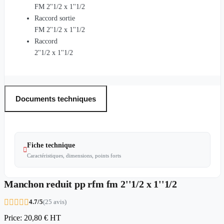
FM 2''1/2 x 1''1/2
Raccord sortie
FM 2''1/2 x 1''1/2
Raccord
2''1/2 x 1''1/2
Documents techniques
Fiche technique

Caractéristiques, dimensions, points forts
Manchon reduit pp rfm fm 2''1/2 x 1''1/2





4.7/5
(25 avis)
Price:
20,80 €
HT