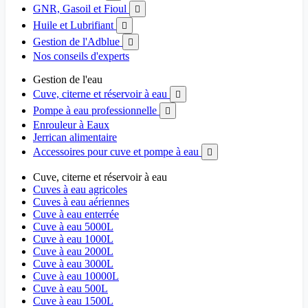
GNR, Gasoil et Fioul

Huile et Lubrifiant

Gestion de l'Adblue

Nos conseils d'experts
Gestion de l'eau
Cuve, citerne et réservoir à eau

Pompe à eau professionnelle

Enrouleur à Eaux
Jerrican alimentaire
Accessoires pour cuve et pompe à eau

Cuve, citerne et réservoir à eau
Cuves à eau agricoles
Cuves à eau aériennes
Cuve à eau enterrée
Cuve à eau 5000L
Cuve à eau 1000L
Cuve à eau 2000L
Cuve à eau 3000L
Cuve à eau 10000L
Cuve à eau 500L
Cuve à eau 1500L