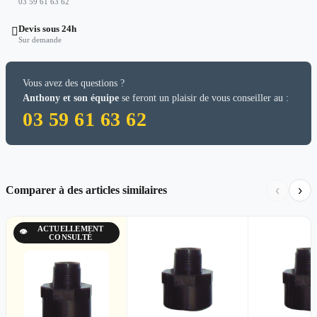
03 59 61 63 62
Devis sous 24h

Sur demande
Vous avez des questions ?
Anthony et son équipe
se feront un plaisir de vous conseiller au :
03 59 61 63 62
‹
›
Comparer à des articles similaires
ACTUELLEMENT
👁
CONSULTÉ