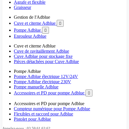
Agrafe et flexible
Graisseur
Gestion de l'Adblue
Cuve et citerne Adblue

Pompe Adblue

Enrouleur Adblue
Cuve et citerne Adblue
Cuve de ravitaillement Adblue
Cuve Adblue pour stockage fixe
Pièces détachées pour Cuve Adblue
Pompe Adblue
Pompe Adblue électrique 12V/24V
Pompe Adblue électrique 230V
Pompe manuelle Adblue
Accessoires et PD pour pompe Adblue

Accessoires et PD pour pompe Adblue
Compteur numérique pour Pompe Adblue
Flexibles et raccord pour Adblue
Pistolet pour Adblue
Appelez-nous : 03 59 61 63 62