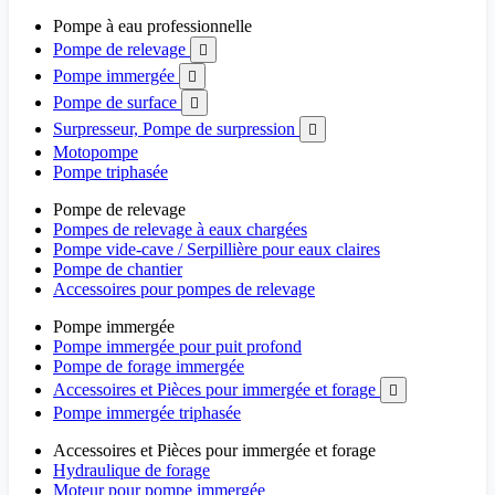
Pompe à eau professionnelle
Pompe de relevage

Pompe immergée

Pompe de surface

Surpresseur, Pompe de surpression

Motopompe
Pompe triphasée
Pompe de relevage
Pompes de relevage à eaux chargées
Pompe vide-cave / Serpillière pour eaux claires
Pompe de chantier
Accessoires pour pompes de relevage
Pompe immergée
Pompe immergée pour puit profond
Pompe de forage immergée
Accessoires et Pièces pour immergée et forage

Pompe immergée triphasée
Accessoires et Pièces pour immergée et forage
Hydraulique de forage
Moteur pour pompe immergée