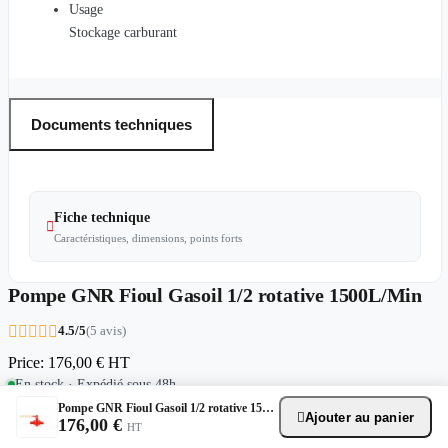
Usage
Stockage carburant
Documents techniques
Fiche technique

Caractéristiques, dimensions, points forts
Pompe GNR Fioul Gasoil 1/2 rotative 1500L/Min





4.5/5
(5 avis)
Price:
176,00 €
HT
En stock · Expédié sous 48h
Pompe GNR Fioul Gasoil 1/2 rotative 1500L/Min
Ajouter au panier

Poids kg
8
Poids (kg)
8
Longueur
245
Largeur
165
Raccord
1''
176,00 €
HT
Debit lmin
33
Utilisation
Gasoil / GNR
Usage
Stockage carburant