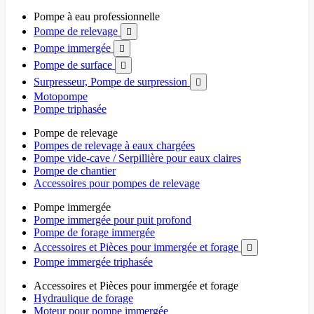
Pompe à eau professionnelle
Pompe de relevage

Pompe immergée

Pompe de surface

Surpresseur, Pompe de surpression

Motopompe
Pompe triphasée
Pompe de relevage
Pompes de relevage à eaux chargées
Pompe vide-cave / Serpillière pour eaux claires
Pompe de chantier
Accessoires pour pompes de relevage
Pompe immergée
Pompe immergée pour puit profond
Pompe de forage immergée
Accessoires et Pièces pour immergée et forage

Pompe immergée triphasée
Accessoires et Pièces pour immergée et forage
Hydraulique de forage
Moteur pour pompe immergée