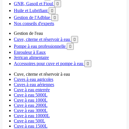
GNR, Gasoil et Fioul

Huile et Lubrifiant

Gestion de l'Adblue

Nos conseils d'experts
Gestion de l'eau
Cuve, citerne et réservoir à eau

Pompe à eau professionnelle

Enrouleur à Eaux
Jerrican alimentaire
Accessoires pour cuve et pompe à eau

Cuve, citerne et réservoir à eau
Cuves à eau agricoles
Cuves à eau aériennes
Cuve à eau enterrée
Cuve à eau 5000L
Cuve à eau 1000L
Cuve à eau 2000L
Cuve à eau 3000L
Cuve à eau 10000L
Cuve à eau 500L
Cuve à eau 1500L