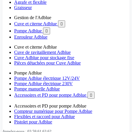
Agrafe et flexible
Graisseur
Gestion de l'Adblue
Cuve et citerne Adblue

Pompe Adblue

Enrouleur Adblue
Cuve et citerne Adblue
Cuve de ravitaillement Adblue
Cuve Adblue pour stockage fixe
Pièces détachées pour Cuve Adblue
Pompe Adblue
Pompe Adblue électrique 12V/24V
Pompe Adblue électrique 230V
Pompe manuelle Adblue
Accessoires et PD pour pompe Adblue

Accessoires et PD pour pompe Adblue
Compteur numérique pour Pompe Adblue
Flexibles et raccord pour Adblue
Pistolet pour Adblue
Appelez-nous : 03 59 61 63 62