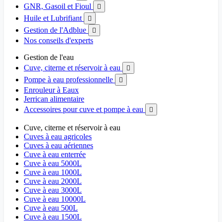
GNR, Gasoil et Fioul

Huile et Lubrifiant

Gestion de l'Adblue

Nos conseils d'experts
Gestion de l'eau
Cuve, citerne et réservoir à eau

Pompe à eau professionnelle

Enrouleur à Eaux
Jerrican alimentaire
Accessoires pour cuve et pompe à eau

Cuve, citerne et réservoir à eau
Cuves à eau agricoles
Cuves à eau aériennes
Cuve à eau enterrée
Cuve à eau 5000L
Cuve à eau 1000L
Cuve à eau 2000L
Cuve à eau 3000L
Cuve à eau 10000L
Cuve à eau 500L
Cuve à eau 1500L