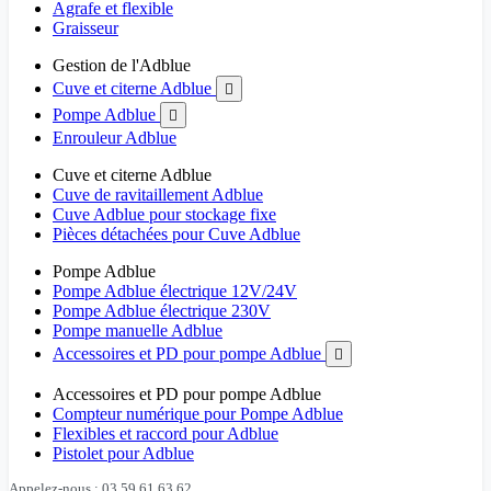
Agrafe et flexible
Graisseur
Gestion de l'Adblue
Cuve et citerne Adblue

Pompe Adblue

Enrouleur Adblue
Cuve et citerne Adblue
Cuve de ravitaillement Adblue
Cuve Adblue pour stockage fixe
Pièces détachées pour Cuve Adblue
Pompe Adblue
Pompe Adblue électrique 12V/24V
Pompe Adblue électrique 230V
Pompe manuelle Adblue
Accessoires et PD pour pompe Adblue

Accessoires et PD pour pompe Adblue
Compteur numérique pour Pompe Adblue
Flexibles et raccord pour Adblue
Pistolet pour Adblue
Appelez-nous : 03 59 61 63 62