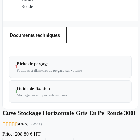
Ronde
Documents techniques
Fiche de perçage

Positions et diamètres de perçage par volume
Guide de fixation

Montage des équipements sur cuve
Cuve Stockage Horizontale Gris En Pe Ronde 300l





4.9/5
(12 avis)
Price:
208,80 €
HT