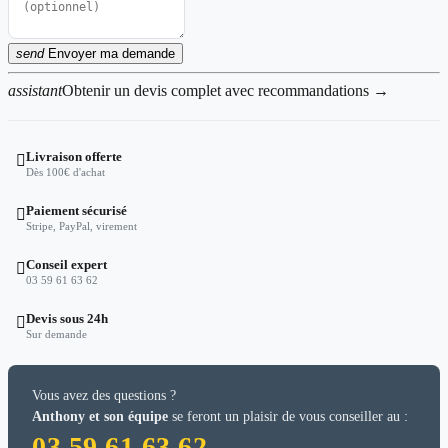
send
Envoyer ma demande
assistant
Obtenir un devis complet avec recommandations →
Livraison offerte

Dès 100€ d'achat
Paiement sécurisé

Stripe, PayPal, virement
Conseil expert

03 59 61 63 62
Devis sous 24h

Sur demande
Vous avez des questions ?
Anthony et son équipe
se feront un plaisir de vous conseiller au :
03 59 61 63 62