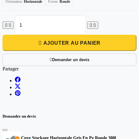
Orientation
Horizontale
Forme
Ronde





AJOUTER AU PANIER
Demander un devis

Partager
Demander un devis
Cuve Stockage Horizontale Gris En Pe Ronde 300l