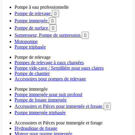
Pompe à eau professionnelle
Pompe de relevage

Pompe immergée

Pompe de surface

Surpresseur, Pompe de surpression

Motopompe
Pompe triphasée
Pompe de relevage
Pompes de relevage à eaux chargées
Pompe vide-cave / Serpillière pour eaux claires
Pompe de chantier
Accessoires pour pompes de relevage
Pompe immergée
Pompe immergée pour puit profond
Pompe de forage immergée
Accessoires et Pièces pour immergée et forage

Pompe immergée triphasée
Accessoires et Pièces pour immergée et forage
Hydraulique de forage
Moteur pour pompe immergée