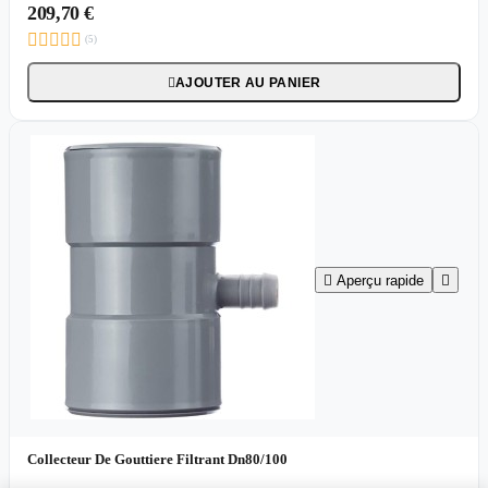
209,70 €





(5)
AJOUTER AU PANIER


Aperçu rapide

Collecteur De Gouttiere Filtrant Dn80/100