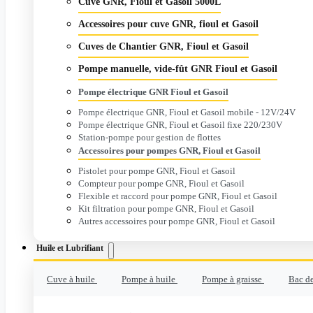
Cuve GNR, Fioul et Gasoil 5000L
Accessoires pour cuve GNR, fioul et Gasoil
Cuves de Chantier GNR, Fioul et Gasoil
Pompe manuelle, vide-fût GNR Fioul et Gasoil
Pompe électrique GNR Fioul et Gasoil
Pompe électrique GNR, Fioul et Gasoil mobile - 12V/24V
Pompe électrique GNR, Fioul et Gasoil fixe 220/230V
Station-pompe pour gestion de flottes
Accessoires pour pompes GNR, Fioul et Gasoil
Pistolet pour pompe GNR, Fioul et Gasoil
Compteur pour pompe GNR, Fioul et Gasoil
Flexible et raccord pour pompe GNR, Fioul et Gasoil
Kit filtration pour pompe GNR, Fioul et Gasoil
Autres accessoires pour pompe GNR, Fioul et Gasoil
Huile et Lubrifiant
Cuve à huile
Pompe à huile
Pompe à graisse
Bac de