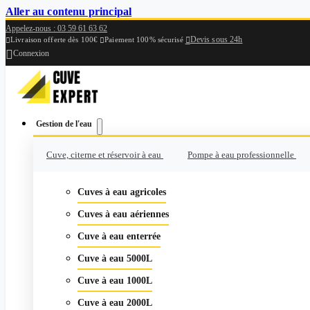
Aller au contenu principal
Appelez-nous : 03 59 61 63 62
Devis sous 24h

Livraison offerte dès 100€
Paiement 100% sécurisé



Connexion
Gestion de l'eau
Cuve, citerne et réservoir à eau
Pompe à eau professionnelle
Cuves à eau agricoles
Cuves à eau aériennes
Cuve à eau enterrée
Cuve à eau 5000L
Cuve à eau 1000L
Cuve à eau 2000L