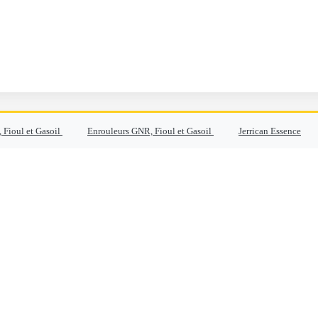
 Fioul et Gasoil
Enrouleurs GNR, Fioul et Gasoil
Jerrican Essence