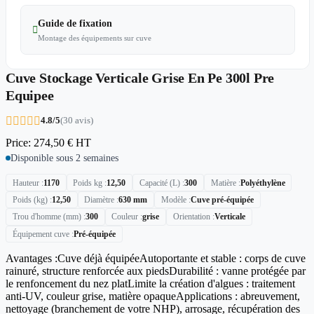
Guide de fixation

Montage des équipements sur cuve
Cuve Stockage Verticale Grise En Pe 300l Pre
Equipee





4.8/5
(30 avis)
Price:
274,50 €
HT
Disponible sous 2 semaines
Hauteur
1170
Poids kg
12,50
Capacité (L)
300
Matière
Polyéthylène
Poids (kg)
12,50
Diamètre
630 mm
Modèle
Cuve pré-équipée
Trou d'homme (mm)
300
Couleur
grise
Orientation
Verticale
Équipement cuve
Pré-équipée
Avantages :Cuve déjà équipéeAutoportante et stable : corps de cuve
rainuré, structure renforcée aux piedsDurabilité : vanne protégée par
le renfoncement du nez platLimite la création d'algues : traitement
anti-UV, couleur grise, matière opaqueApplications : abreuvement,
nettoyage (branchement de votre NHP), arrosage, récupération des