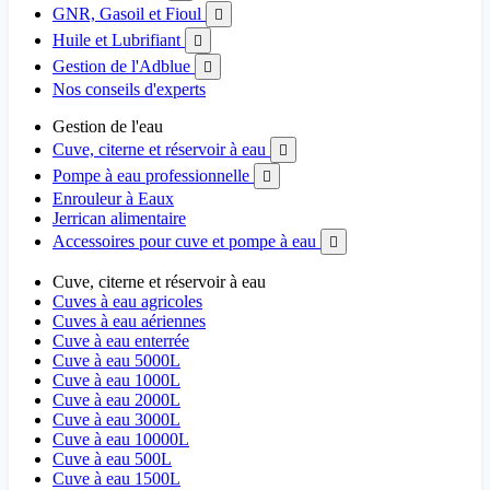
GNR, Gasoil et Fioul

Huile et Lubrifiant

Gestion de l'Adblue

Nos conseils d'experts
Gestion de l'eau
Cuve, citerne et réservoir à eau

Pompe à eau professionnelle

Enrouleur à Eaux
Jerrican alimentaire
Accessoires pour cuve et pompe à eau

Cuve, citerne et réservoir à eau
Cuves à eau agricoles
Cuves à eau aériennes
Cuve à eau enterrée
Cuve à eau 5000L
Cuve à eau 1000L
Cuve à eau 2000L
Cuve à eau 3000L
Cuve à eau 10000L
Cuve à eau 500L
Cuve à eau 1500L