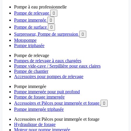
Pompe à eau professionnelle
Pompe de relevage

Pompe immergée

Pompe de surface

Surpresseur, Pompe de surpression

Motopompe
Pompe triphasée
Pompe de relevage
Pompes de relevage à eaux chargées
Pompe vide-cave / Serpillière pour eaux claires
Pompe de chantier
Accessoires pour pompes de relevage
Pompe immergée
Pompe immergée pour puit profond
Pompe de forage immergée
Accessoires et Pièces pour immergée et forage

Pompe immergée triphasée
Accessoires et Pièces pour immergée et forage
Hydraulique de forage
Moteur pour pompe immergée