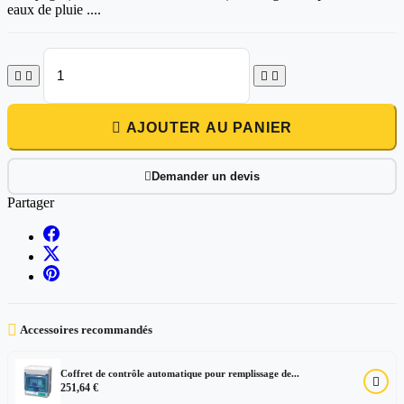
eaux de pluie ....





AJOUTER AU PANIER
Demander un devis

Partager

Accessoires recommandés
Coffret de contrôle automatique pour remplissage de...

251,64 €