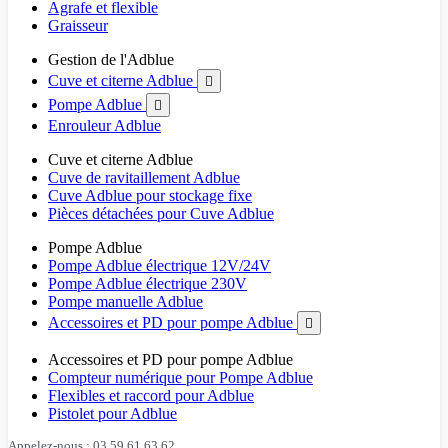
Agrafe et flexible
Graisseur
Gestion de l'Adblue
Cuve et citerne Adblue

Pompe Adblue

Enrouleur Adblue
Cuve et citerne Adblue
Cuve de ravitaillement Adblue
Cuve Adblue pour stockage fixe
Pièces détachées pour Cuve Adblue
Pompe Adblue
Pompe Adblue électrique 12V/24V
Pompe Adblue électrique 230V
Pompe manuelle Adblue
Accessoires et PD pour pompe Adblue

Accessoires et PD pour pompe Adblue
Compteur numérique pour Pompe Adblue
Flexibles et raccord pour Adblue
Pistolet pour Adblue
Appelez-nous : 03 59 61 63 62