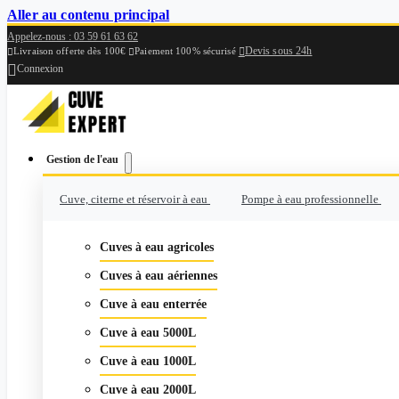
Aller au contenu principal
Appelez-nous : 03 59 61 63 62
Devis sous 24h

Livraison offerte dès 100€
Paiement 100% sécurisé



Connexion
Gestion de l'eau
Cuve, citerne et réservoir à eau
Pompe à eau professionnelle
Cuves à eau agricoles
Cuves à eau aériennes
Cuve à eau enterrée
Cuve à eau 5000L
Cuve à eau 1000L
Cuve à eau 2000L