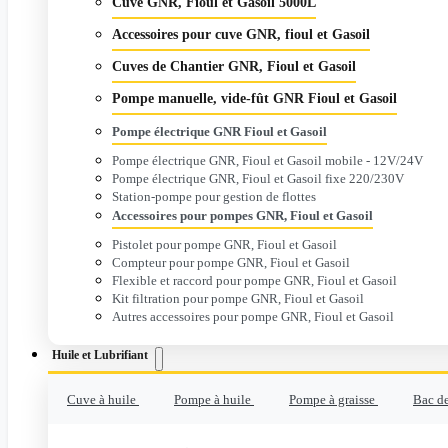
Cuve GNR, Fioul et Gasoil 5000L
Accessoires pour cuve GNR, fioul et Gasoil
Cuves de Chantier GNR, Fioul et Gasoil
Pompe manuelle, vide-fût GNR Fioul et Gasoil
Pompe électrique GNR Fioul et Gasoil
Pompe électrique GNR, Fioul et Gasoil mobile - 12V/24V
Pompe électrique GNR, Fioul et Gasoil fixe 220/230V
Station-pompe pour gestion de flottes
Accessoires pour pompes GNR, Fioul et Gasoil
Pistolet pour pompe GNR, Fioul et Gasoil
Compteur pour pompe GNR, Fioul et Gasoil
Flexible et raccord pour pompe GNR, Fioul et Gasoil
Kit filtration pour pompe GNR, Fioul et Gasoil
Autres accessoires pour pompe GNR, Fioul et Gasoil
Huile et Lubrifiant
Cuve à huile
Pompe à huile
Pompe à graisse
Bac de