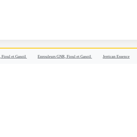
 Fioul et Gasoil
Enrouleurs GNR, Fioul et Gasoil
Jerrican Essence