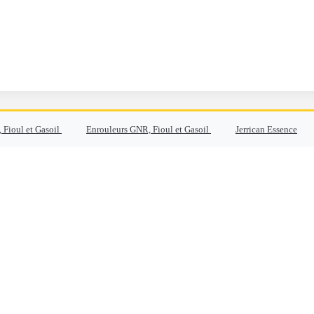
 Fioul et Gasoil
Enrouleurs GNR, Fioul et Gasoil
Jerrican Essence