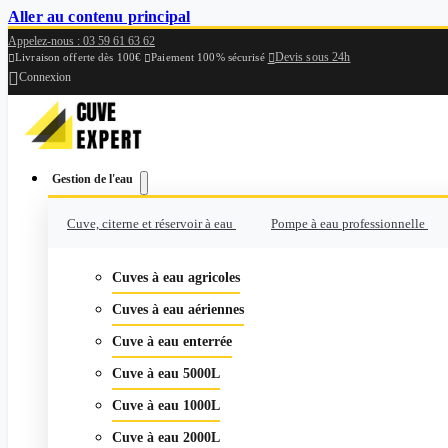
Aller au contenu principal
Appelez-nous : 03 59 61 63 62
Devis sous 24h

Livraison offerte dès 100€
Paiement 100% sécurisé



Connexion
Gestion de l'eau
Cuve, citerne et réservoir à eau
Pompe à eau professionnelle
Cuves à eau agricoles
Cuves à eau aériennes
Cuve à eau enterrée
Cuve à eau 5000L
Cuve à eau 1000L
Cuve à eau 2000L