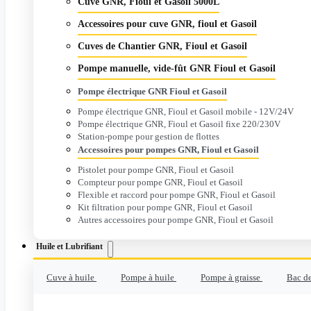
Cuve GNR, Fioul et Gasoil 5000L
Accessoires pour cuve GNR, fioul et Gasoil
Cuves de Chantier GNR, Fioul et Gasoil
Pompe manuelle, vide-fût GNR Fioul et Gasoil
Pompe électrique GNR Fioul et Gasoil
Pompe électrique GNR, Fioul et Gasoil mobile - 12V/24V
Pompe électrique GNR, Fioul et Gasoil fixe 220/230V
Station-pompe pour gestion de flottes
Accessoires pour pompes GNR, Fioul et Gasoil
Pistolet pour pompe GNR, Fioul et Gasoil
Compteur pour pompe GNR, Fioul et Gasoil
Flexible et raccord pour pompe GNR, Fioul et Gasoil
Kit filtration pour pompe GNR, Fioul et Gasoil
Autres accessoires pour pompe GNR, Fioul et Gasoil
Huile et Lubrifiant
Cuve à huile
Pompe à huile
Pompe à graisse
Bac de