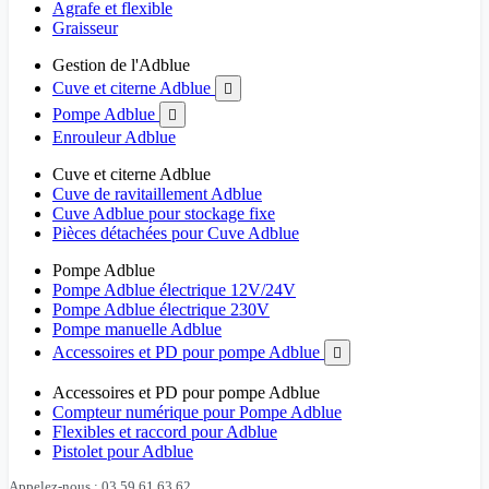
Agrafe et flexible
Graisseur
Gestion de l'Adblue
Cuve et citerne Adblue

Pompe Adblue

Enrouleur Adblue
Cuve et citerne Adblue
Cuve de ravitaillement Adblue
Cuve Adblue pour stockage fixe
Pièces détachées pour Cuve Adblue
Pompe Adblue
Pompe Adblue électrique 12V/24V
Pompe Adblue électrique 230V
Pompe manuelle Adblue
Accessoires et PD pour pompe Adblue

Accessoires et PD pour pompe Adblue
Compteur numérique pour Pompe Adblue
Flexibles et raccord pour Adblue
Pistolet pour Adblue
Appelez-nous : 03 59 61 63 62