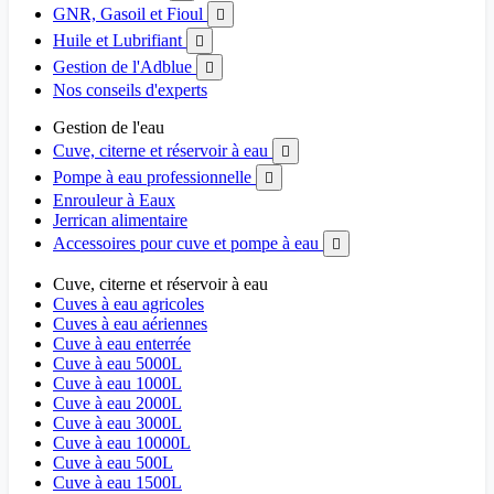
GNR, Gasoil et Fioul

Huile et Lubrifiant

Gestion de l'Adblue

Nos conseils d'experts
Gestion de l'eau
Cuve, citerne et réservoir à eau

Pompe à eau professionnelle

Enrouleur à Eaux
Jerrican alimentaire
Accessoires pour cuve et pompe à eau

Cuve, citerne et réservoir à eau
Cuves à eau agricoles
Cuves à eau aériennes
Cuve à eau enterrée
Cuve à eau 5000L
Cuve à eau 1000L
Cuve à eau 2000L
Cuve à eau 3000L
Cuve à eau 10000L
Cuve à eau 500L
Cuve à eau 1500L