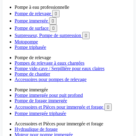
Pompe à eau professionnelle
Pompe de relevage

Pompe immergée

Pompe de surface

Surpresseur, Pompe de surpression

Motopompe
Pompe triphasée
Pompe de relevage
Pompes de relevage à eaux chargées
Pompe vide-cave / Serpillière pour eaux claires
Pompe de chantier
Accessoires pour pompes de relevage
Pompe immergée
Pompe immergée pour puit profond
Pompe de forage immergée
Accessoires et Pièces pour immergée et forage

Pompe immergée triphasée
Accessoires et Pièces pour immergée et forage
Hydraulique de forage
Moteur pour pompe immergée