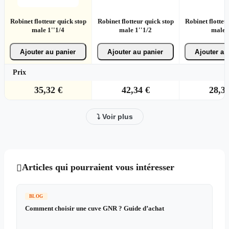
Robinet flotteur quick stop
Robinet flotteur quick stop
Robinet flotteu
male 1''1/4
male 1''1/2
male 1
Ajouter au panier
Ajouter au panier
Ajouter au
Prix
35,32 €
42,34 €
28,30
⤵ Voir plus
Articles qui pourraient vous intéresser

BLOG
Comment choisir une cuve GNR ? Guide d’achat