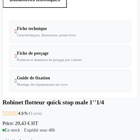
Fiche technique

Caractéristiques, dimensions, points forts
Fiche de perçage

Positions et diamètres de perçage par volume
Guide de fixation

Montage des équipements sur cuve
Robinet flotteur quick stop male 1''1/4





4.5/5
(43 avis)
Price:
29,43 €
HT
En stock · Expédié sous 48h