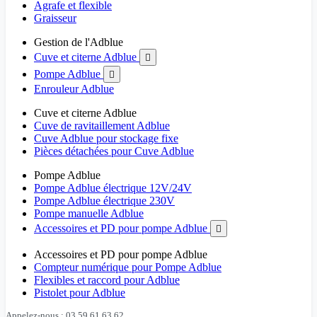
Agrafe et flexible
Graisseur
Gestion de l'Adblue
Cuve et citerne Adblue

Pompe Adblue

Enrouleur Adblue
Cuve et citerne Adblue
Cuve de ravitaillement Adblue
Cuve Adblue pour stockage fixe
Pièces détachées pour Cuve Adblue
Pompe Adblue
Pompe Adblue électrique 12V/24V
Pompe Adblue électrique 230V
Pompe manuelle Adblue
Accessoires et PD pour pompe Adblue

Accessoires et PD pour pompe Adblue
Compteur numérique pour Pompe Adblue
Flexibles et raccord pour Adblue
Pistolet pour Adblue
Appelez-nous : 03 59 61 63 62