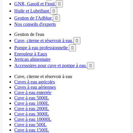
GNR, Gasoil et Fioul

Huile et Lubrifiant

Gestion de l'Adblue

Nos conseils d'experts
Gestion de l'eau
Cuve, citerne et réservoir à eau

Pompe à eau professionnelle

Enrouleur à Eaux
Jerrican alimentaire
Accessoires pour cuve et pompe à eau

Cuve, citerne et réservoir à eau
Cuves à eau agricoles
Cuves à eau aériennes
Cuve à eau enterrée
Cuve à eau 5000L
Cuve à eau 1000L
Cuve à eau 2000L
Cuve à eau 3000L
Cuve à eau 10000L
Cuve à eau 500L
Cuve à eau 1500L