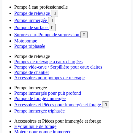
Pompe à eau professionnelle
Pompe de relevage

Pompe immergée

Pompe de surface

Surpresseur, Pompe de surpression

Motopompe
Pompe triphasée
Pompe de relevage
Pompes de relevage à eaux chargées
Pompe vide-cave / Serpillière pour eaux claires
Pompe de chantier
Accessoires pour pompes de relevage
Pompe immergée
Pompe immergée pour puit profond
Pompe de forage immergée
Accessoires et Pièces pour immergée et forage

Pompe immergée triphasée
Accessoires et Pièces pour immergée et forage
Hydraulique de forage
Moteur pour pompe immergée