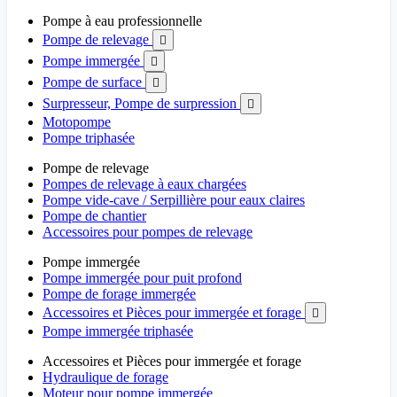
Pompe à eau professionnelle
Pompe de relevage

Pompe immergée

Pompe de surface

Surpresseur, Pompe de surpression

Motopompe
Pompe triphasée
Pompe de relevage
Pompes de relevage à eaux chargées
Pompe vide-cave / Serpillière pour eaux claires
Pompe de chantier
Accessoires pour pompes de relevage
Pompe immergée
Pompe immergée pour puit profond
Pompe de forage immergée
Accessoires et Pièces pour immergée et forage

Pompe immergée triphasée
Accessoires et Pièces pour immergée et forage
Hydraulique de forage
Moteur pour pompe immergée