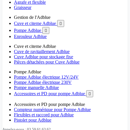
Agrafe et flexible
Graisseur
Gestion de l'Adblue
Cuve et citerne Adblue

Pompe Adblue

Enrouleur Adblue
Cuve et citerne Adblue
Cuve de ravitaillement Adblue
Cuve Adblue pour stockage fixe
Pièces détachées pour Cuve Adblue
Pompe Adblue
Pompe Adblue électrique 12V/24V
Pompe Adblue électrique 230V
Pompe manuelle Adblue
Accessoires et PD pour pompe Adblue

Accessoires et PD pour pompe Adblue
Compteur numérique pour Pompe Adblue
Flexibles et raccord pour Adblue
Pistolet pour Adblue
Appelez-nous : 03 59 61 63 62