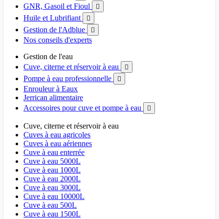
GNR, Gasoil et Fioul

Huile et Lubrifiant

Gestion de l'Adblue

Nos conseils d'experts
Gestion de l'eau
Cuve, citerne et réservoir à eau

Pompe à eau professionnelle

Enrouleur à Eaux
Jerrican alimentaire
Accessoires pour cuve et pompe à eau

Cuve, citerne et réservoir à eau
Cuves à eau agricoles
Cuves à eau aériennes
Cuve à eau enterrée
Cuve à eau 5000L
Cuve à eau 1000L
Cuve à eau 2000L
Cuve à eau 3000L
Cuve à eau 10000L
Cuve à eau 500L
Cuve à eau 1500L