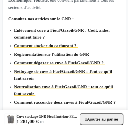
Économique, robuste,
elle convient parfaitement à tous les
secteurs d’activité.
Consultez nos articles sur le GNR :
Enlèvement cuve à Fioul/Gazoil/GNR : Coût, aides,
comment faire ?
Comment stocker du carburant ?
Réglementation sur l’utilisation du GNR
Comment dégazer sa cuve à Fuel/Gazoil/GNR ?
Nettoyage de cuve à Fuel/Gazoil/GNR : Tout ce qu’il
faut savoir
Neutralisation cuve à Fuel/Gazoil/GNR : tout ce qu’il
faut savoir
Comment raccorder deux cuves à Fioul/Gazoil/GNR ?
Cuve stockage GNR Fioul Intérieur PEHD - 750L + Station 230V 50L/M
Ajouter au panier

1 281,00 €
HT