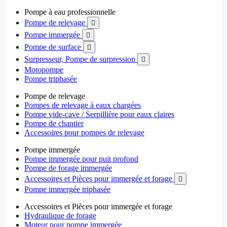
Pompe à eau professionnelle
Pompe de relevage

Pompe immergée

Pompe de surface

Surpresseur, Pompe de surpression

Motopompe
Pompe triphasée
Pompe de relevage
Pompes de relevage à eaux chargées
Pompe vide-cave / Serpillière pour eaux claires
Pompe de chantier
Accessoires pour pompes de relevage
Pompe immergée
Pompe immergée pour puit profond
Pompe de forage immergée
Accessoires et Pièces pour immergée et forage

Pompe immergée triphasée
Accessoires et Pièces pour immergée et forage
Hydraulique de forage
Moteur pour pompe immergée