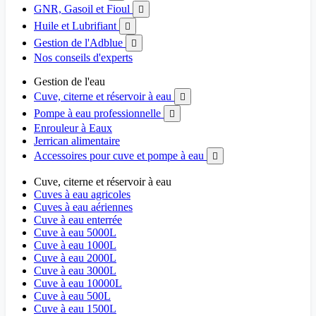
GNR, Gasoil et Fioul

Huile et Lubrifiant

Gestion de l'Adblue

Nos conseils d'experts
Gestion de l'eau
Cuve, citerne et réservoir à eau

Pompe à eau professionnelle

Enrouleur à Eaux
Jerrican alimentaire
Accessoires pour cuve et pompe à eau

Cuve, citerne et réservoir à eau
Cuves à eau agricoles
Cuves à eau aériennes
Cuve à eau enterrée
Cuve à eau 5000L
Cuve à eau 1000L
Cuve à eau 2000L
Cuve à eau 3000L
Cuve à eau 10000L
Cuve à eau 500L
Cuve à eau 1500L