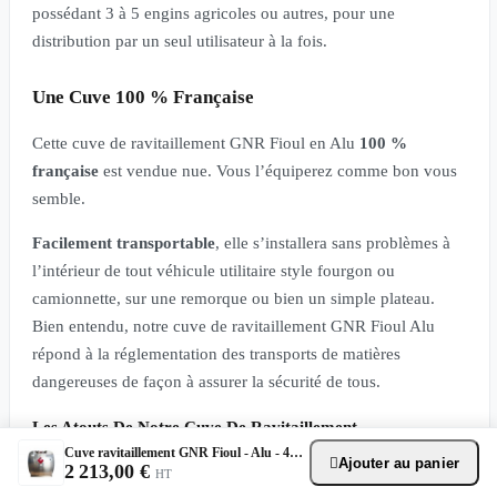
possédant 3 à 5 engins agricoles ou autres, pour une
distribution par un seul utilisateur à la fois.
Une Cuve 100 % Française
Cette cuve de ravitaillement GNR Fioul en Alu
100 %
française
est vendue nue. Vous l’équiperez comme bon vous
semble.
Facilement transportable
, elle s’installera sans problèmes à
l’intérieur de tout véhicule utilitaire style fourgon ou
camionnette, sur une remorque ou bien un simple plateau.
Bien entendu, notre cuve de ravitaillement GNR Fioul Alu
répond à la réglementation des transports de matières
dangereuses de façon à assurer la sécurité de tous.
Les Atouts De Notre Cuve De Ravitaillement
Cuve ravitaillement GNR Fioul - Alu - 450L Nue
Ajouter au panier

2 213,00 €
Acheter une
cuve métal nue et mobile
présente bien des
HT