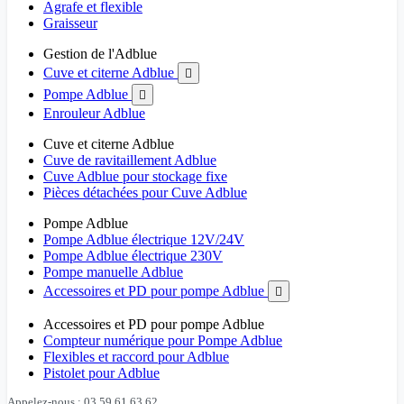
Agrafe et flexible
Graisseur
Gestion de l'Adblue
Cuve et citerne Adblue

Pompe Adblue

Enrouleur Adblue
Cuve et citerne Adblue
Cuve de ravitaillement Adblue
Cuve Adblue pour stockage fixe
Pièces détachées pour Cuve Adblue
Pompe Adblue
Pompe Adblue électrique 12V/24V
Pompe Adblue électrique 230V
Pompe manuelle Adblue
Accessoires et PD pour pompe Adblue

Accessoires et PD pour pompe Adblue
Compteur numérique pour Pompe Adblue
Flexibles et raccord pour Adblue
Pistolet pour Adblue
Appelez-nous : 03 59 61 63 62